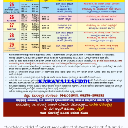
ಮಂಗಳೂರು ನಗರ ಪೊಲೀಸ್ ಆಯುಕ್ತರಾದ ಸುಧೀರ್ ಕುಮಾರ್ ರೆಡ್ಡಿ ಹಾಗೂ