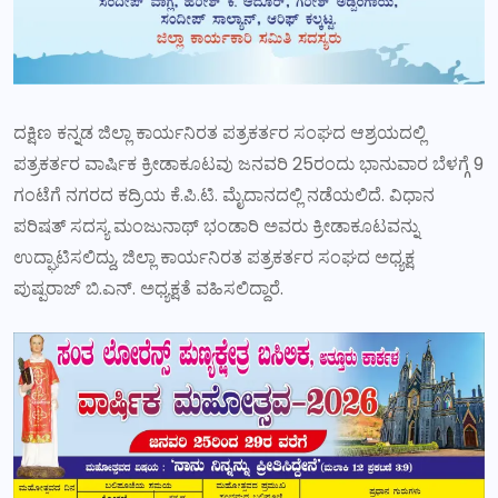
ದಕ್ಷಿಣ ಕನ್ನಡ ಜಿಲ್ಲಾ ಕಾರ್ಯನಿರತ ಪತ್ರಕರ್ತರ ಸಂಘದ ಆಶ್ರಯದಲ್ಲಿ
ಪತ್ರಕರ್ತರ ವಾರ್ಷಿಕ ಕ್ರೀಡಾಕೂಟವು ಜನವರಿ 25ರಂದು ಭಾನುವಾರ ಬೆಳಗ್ಗೆ 9
ಗಂಟೆಗೆ ನಗರದ ಕದ್ರಿಯ ಕೆ.ಪಿ.ಟಿ. ಮೈದಾನದಲ್ಲಿ ನಡೆಯಲಿದೆ. ವಿಧಾನ
ಪರಿಷತ್ ಸದಸ್ಯ ಮಂಜುನಾಥ್ ಭಂಡಾರಿ ಅವರು ಕ್ರೀಡಾಕೂಟವನ್ನು
ಉದ್ಘಾಟಿಸಲಿದ್ದು, ಜಿಲ್ಲಾ ಕಾರ್ಯನಿರತ ಪತ್ರಕರ್ತರ ಸಂಘದ ಅಧ್ಯಕ್ಷ
ಪುಷ್ಪರಾಜ್ ಬಿ.ಎನ್. ಅಧ್ಯಕ್ಷತೆ ವಹಿಸಲಿದ್ದಾರೆ.