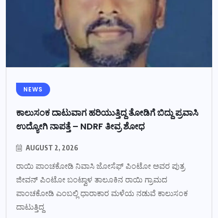
NEWS
ಕಾಲುಸಂಕ ದಾಟುವಾಗ ಹರಿಯುತ್ತಿದ್ದ ತೋಡಿಗೆ ಬಿದ್ದು ಪ್ರವಾಸಿ
ಉದ್ಯೋಗಿ ನಾಪತ್ತೆ – NDRF ತೀವ್ರ ಶೋಧ
AUGUST 2, 2026
ರಾಯಿ ಪಾಂಚಕೋಡಿ ನಿವಾಸಿ ಜೋಸೆಫ್ ಪಿಂಟೋ ಅವರ ಪುತ್ರ
ಜೀವನ್ ಪಿಂಟೋ ಬಂಟ್ವಾಳ ತಾಲೂಕಿನ ರಾಯಿ ಗ್ರಾಮದ
ಪಾಂಚಕೋಡಿ ಎಂಬಲ್ಲಿ ಧಾರಾಕಾರ ಮಳೆಯ ನಡುವೆ ಕಾಲುಸಂಕ
ದಾಟುತ್ತಿದ್ದ