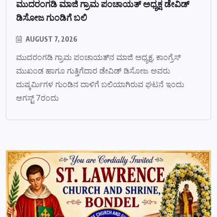
ಮುದರಂಗಡಿ ಮಾಜಿ ಗ್ರಾಮ ಪಂಚಾಯತ್ ಅಧ್ಯಕ್ಷ ಡೇವಿಡ್
ಡಿಸೋಜ ಗುಂಡಿಗೆ ಬಲಿ
AUGUST 7, 2026
ಮುದರಂಗಡಿ ಗ್ರಾಮ ಪಂಚಾಯತ್‌ನ ಮಾಜಿ ಅಧ್ಯಕ್ಷ, ಕಾಂಗ್ರೆಸ್
ಮುಖಂಡ ಹಾಗೂ ಗುತ್ತಿಗೆದಾರ ಡೇವಿಡ್ ಡಿಸೋಜ ಅವರು
ದುಷ್ಕರ್ಮಿಗಳ ಗುಂಡಿನ ದಾಳಿಗೆ ಬಲಿಯಾಗಿರುವ ಘಟನೆ ಇಂದು
ಆಗಸ್ಟ್ 7ರಂದು