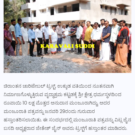
ಚಿರಾಂತನ ಚಾರಿಟೇಬಲ್ ಟ್ರಸ್ಟ್, ಉಕ್ಕುಡ ವತಿಯಿಂದ ನೂತನವಾಗಿ
ನಿರ್ಮಾಣಗೊಳ್ಳುತ್ತಿರುವ ವೃದ್ಧಾಶ್ರಮ ಕಟ್ಟಡಕ್ಕೆ ಶ್ರೀ ಕ್ಷೇತ್ರ ಧರ್ಮಸ್ಥಳದಿಂದ
ರೂಪಾಯಿ 10 ಲಕ್ಷ ಮೊತ್ತದ ಅನುದಾನ ಮಂಜೂರಾಗಿದ್ದು, ಅದರ
ಮಂಜೂರಾತಿ ಪತ್ರವನ್ನು ಜನವರಿ 29ರಂದು ಗುರುವಾರ
ಹಸ್ತಾಂತರಿಸಲಾಯಿತು. ಈ ಸಂದರ್ಭದಲ್ಲಿ ಮಂಜೂರಾತಿ ಪತ್ರವನ್ನು ವಿಟ್ಲ ಜೈನ
ಬಸದಿ ಅಧ್ಯಕ್ಷರಾದ ಜೇತೇಶ್ ಜೈನ್ ಅವರು ಟ್ರಸ್ಟ್‌ಗೆ ಹಸ್ತಾಂತರ ಮಾಡಿದರು.