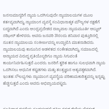
ಜನಸಾಮಾನ್ಯರಿಗೆ ನ್ಯಾಯ ಒದಗಿಸುವುದೇ ನ್ಯಾಯಾಲಯಗಳ ಮೂಲ
ಕರ್ತವ್ಯವಾಗಿದ್ದು, ನ್ಯಾಯಾಂಗ ವ್ಯವಸ್ಥೆ ಸಂವಿಧಾನಾತ್ಮಕ ಮೌಲ್ಯಗಳ ರಕ್ಷಣೆಗೆ
ಬದ್ಧವಾಗಿದೆ ಎಂದು ಆಂಧ್ರಪ್ರದೇಶದ ರಾಜ್ಯಪಾಲ ನ್ಯಾಯಮೂರ್ತಿ ಅಬ್ದುಲ್
ನಝೀರ್ ಹೇಳಿದರು. ಅವರು ಜನವರಿ 31ರಂದು ಶನಿವಾರ ಪುತ್ತೂರಿನಲ್ಲಿ
ನೂತನ ನ್ಯಾಯಾಲಯ ಸಂಕೀರ್ಣವನ್ನು ಉದ್ಘಾಟಿಸಿ ಮಾತನಾಡಿದರು.
ನ್ಯಾಯಾಲಯವು ಕಾನೂನಿನ ಆಡಳಿತದ ಸಂಕೇತವಾಗಿದ್ದು, ಸಮಾಜದಲ್ಲಿ
ಅನ್ಯಾಯದ ವಿರುದ್ಧ ಪ್ರತಿಯೊಬ್ಬರಿಗೂ ನ್ಯಾಯ ಸಿಗುವಂತೆ
ಕಾರ್ಯನಿರ್ವಹಿಸುತ್ತದೆ ಎಂದರು. ಜನರಿಗೆ ತ್ವರಿತ ಹಾಗೂ ಸುಲಭವಾಗಿ ನ್ಯಾಯ
ಒದಗಿಸಲು ಆಧುನಿಕ ಕಟ್ಟಡಗಳು ಮತ್ತು ತಂತ್ರಜ್ಞಾನ ಅತ್ಯವಶ್ಯಕವಾಗಿದೆ.
ಇಂತಹ ಸೌಲಭ್ಯಗಳು ನ್ಯಾಯಾಂಗ ವ್ಯವಸ್ಥೆಯ ಪರಿಣಾಮಕಾರಿತ್ವವನ್ನು ಇನ್ನಷ್ಟು
ಹೆಚ್ಚಿಸುತ್ತವೆ ಎಂದು ಅವರು ಅಭಿಪ್ರಾಯಪಟ್ಟರು.