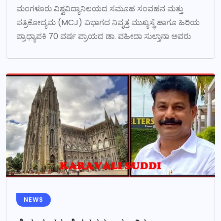
ಮಂಗಳೂರು ವಿಶ್ವವಿದ್ಯಾನಿಲಯದ ಸಮೂಹ ಸಂವಹನ ಮತ್ತು
ಪತ್ರಿಕೋದ್ಯಮ (MCJ) ವಿಭಾಗದ ನಿವೃತ್ತ ಮುಖ್ಯಸ್ಥೆ ಹಾಗೂ ಹಿರಿಯ
ಪ್ರಾಧ್ಯಾಪಕಿ 70 ವರ್ಷ ಪ್ರಾಯದ ಡಾ. ವಹೀದಾ ಸುಲ್ತಾನಾ ಅವರು
NEWS