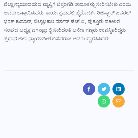
ಜಿಲ್ಲಾ ನ್ಯಾಯಾಲಯದ ವ್ಯಾಪ್ತಿಗೆ ಬೆಳ್ತಂಗಡಿ ತಾಲೂಕನ್ನು ಸೇರಿಸಬೇಕು ಎಂದು
ಅವರು ಒತ್ತಾಯಿಸಿದರು. ಕಾರ್ಯಕ್ರಮದಲ್ಲಿ ಹೈಕೋರ್ಟ್ ರಿಜಿಸ್ಟ್ರಾರ್ ಜನರಲ್
ಭರತ್ ಕುಮಾರ್, ಜಿಲ್ಲಾಧಿಕಾರಿ ದರ್ಶನ್ ಹೆಚ್.ವಿ., ಪುತ್ತೂರು ವಕೀಲರ
ಸಂಘದ ಅಧ್ಯಕ್ಷ ಜಗನ್ನಾಥ ರೈ ಸೇರಿದಂತೆ ಅನೇಕ ಗಣ್ಯರು ಉಪಸ್ಥಿತರಿದ್ದರು.
ಪ್ರಧಾನ ಜಿಲ್ಲಾ ನ್ಯಾಯಾಧೀಶ ಬಸವರಾಜ ಅವರು ಸ್ವಾಗತಿಸಿದರು.