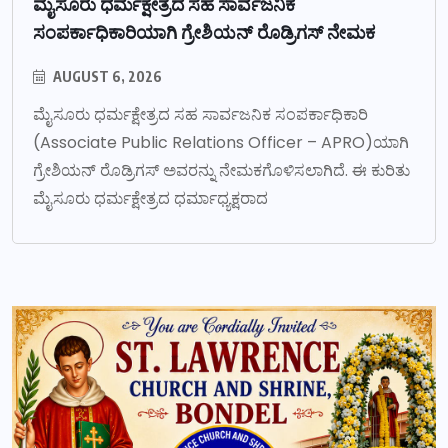
ಮೈಸೂರು ಧರ್ಮಕ್ಷೇತ್ರದ ಸಹ ಸಾರ್ವಜನಿಕ
ಸಂಪರ್ಕಾಧಿಕಾರಿಯಾಗಿ ಗ್ರೇಶಿಯನ್ ರೊಡ್ರಿಗಸ್ ನೇಮಕ
AUGUST 6, 2026
ಮೈಸೂರು ಧರ್ಮಕ್ಷೇತ್ರದ ಸಹ ಸಾರ್ವಜನಿಕ ಸಂಪರ್ಕಾಧಿಕಾರಿ
(Associate Public Relations Officer – APRO)ಯಾಗಿ
ಗ್ರೇಶಿಯನ್ ರೊಡ್ರಿಗಸ್ ಅವರನ್ನು ನೇಮಕಗೊಳಿಸಲಾಗಿದೆ. ಈ ಕುರಿತು
ಮೈಸೂರು ಧರ್ಮಕ್ಷೇತ್ರದ ಧರ್ಮಾಧ್ಯಕ್ಷರಾದ