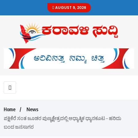
AUGUST 9, 2026
Home
News
ಪಕ್ಷಿಕೆರೆ ಸಂತ ಜೂಡರ ಪುಣ್ಯಕ್ಷೇತ್ರದಲ್ಲಿ ಆಧ್ಯಾತ್ಮಿಕ ಧ್ಯಾನಕೂಟ – ಹರಿದು
ಬಂದ ಜನಸಾಗರ