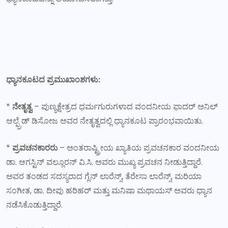
ಧ್ಯಾನಕೂಟದ ಪ್ರಮುಖಾಂಶಗಳು:
*
ನೇತೃತ್ವ
– ಪುಣ್ಯಕ್ಷೇತ್ರದ ಧರ್ಮಗುರುಗಳಾದ ವಂದನೀಯ ಫಾದರ್ ಅನಿಲ್
ಆಲ್ಫ್ರೆಡ್ ಡಿಸೋಜ ಅವರ ನೇತೃತ್ವದಲ್ಲಿ ಧ್ಯಾನಕೂಟ ಪ್ರಾರಂಭವಾಯಿತು.
*
ಪ್ರವಚನಕಾರರು
– ಅಂತರಾಷ್ಟ್ರೀಯ ಖ್ಯಾತಿಯ ಪ್ರವಚನಕಾರ ವಂದನೀಯ
ಡಾ. ಆಗಸ್ಟಿನ್ ವಲ್ಲೂರನ್ ವಿ.ಸಿ. ಅವರು ಮುಖ್ಯ ಪ್ರವಚನ ನೀಡುತ್ತಿದ್ದಾರೆ.
ಅವರ ತಂಡದ ಸದಸ್ಯರಾದ ಗ್ಲೆನ್ ಲಾರೆನ್ಸ್, ತೆರೇಸಾ ಲಾರೆನ್ಸ್, ಮರಿಯಾ
ಸಂಗೀತ, ಡಾ. ದೀಪು ಹರಿಹರ್ ಮತ್ತು ಮನಿಷಾ ಮಥಾಯಸ್ ಅವರು ಧ್ಯಾನ
ನಡೆಸಿಕೊಡುತ್ತಿದ್ದಾರೆ.