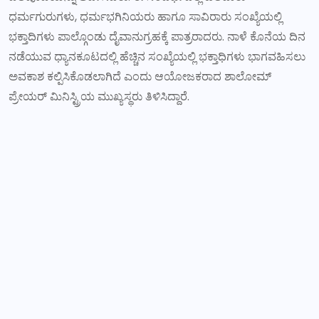
ಧರ್ಮಗುರುಗಳು, ಧರ್ಮಭಗಿನಿಯರು ಹಾಗೂ ಸಾವಿರಾರು ಸಂಖ್ಯೆಯಲ್ಲಿ
ಭಕ್ತಾದಿಗಳು ಪಾಲ್ಗೊಂಡು ದೈವಾನುಗ್ರಹಕ್ಕೆ ಪಾತ್ರರಾದರು. ನಾಳೆ ಕೊನೆಯ ದಿನ
ನಡೆಯುವ ಧ್ಯಾನಕೂಟದಲ್ಲಿ ಹೆಚ್ಚಿನ ಸಂಖ್ಯೆಯಲ್ಲಿ ಭಕ್ತಾಧಿಗಳು ಭಾಗವಹಿಸಲು
ಅವಕಾಶ ಕಲ್ಪಿಸಿಕೊಡಲಾಗಿದೆ ಎಂದು ಆಯೋಜಕರಾದ ಶಾಲೋಮ್
ಪ್ರೇಯರ್ ಮಿನಿಸ್ಟ್ರಿಯ ಮುಖ್ಯಸ್ಥರು ತಿಳಿಸಿದ್ದಾರೆ.