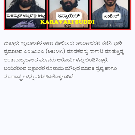
ಪುತ್ತೂರು ಗ್ರಾಮಾಂತರ ಠಾಣಾ ಪೊಲೀಸರು ಕಾರ್ಯಾಚರಣೆ ನಡೆಸಿ, ಭಾರಿ
ಪ್ರಮಾಣದ ಎಂಡಿಎಂಎ (MDMA) ಮಾದಕವಸ್ತು ಸಾಗಾಟ ಮಾಡುತ್ತಿದ್ದ
ಅಂತಾರಾಜ್ಯ ಜಾಲದ ಮೂವರು ಆರೋಪಿಗಳನ್ನು ಬಂಧಿಸಿದ್ದಾರೆ.
ಬಂಧಿತರಿಂದ ಲಕ್ಷಾಂತರ ರೂಪಾಯಿ ಮೌಲ್ಯದ ಮಾದಕ ದ್ರವ್ಯ ಹಾಗೂ
ಮಾರಕಾಸ್ತ್ರಗಳನ್ನು ವಶಪಡಿಸಿಕೊಳ್ಳಲಾಗಿದೆ.