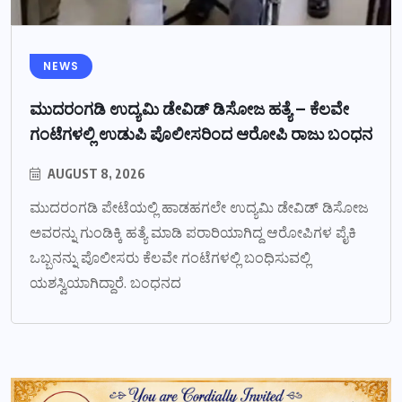
NEWS
ಮುದರಂಗಡಿ ಉದ್ಯಮಿ ಡೇವಿಡ್ ಡಿಸೋಜ ಹತ್ಯೆ – ಕೆಲವೇ
ಗಂಟೆಗಳಲ್ಲಿ ಉಡುಪಿ ಪೊಲೀಸರಿಂದ ಆರೋಪಿ ರಾಜು ಬಂಧನ
AUGUST 8, 2026
ಮುದರಂಗಡಿ ಪೇಟೆಯಲ್ಲಿ ಹಾಡಹಗಲೇ ಉದ್ಯಮಿ ಡೇವಿಡ್ ಡಿಸೋಜ
ಅವರನ್ನು ಗುಂಡಿಕ್ಕಿ ಹತ್ಯೆ ಮಾಡಿ ಪರಾರಿಯಾಗಿದ್ದ ಆರೋಪಿಗಳ ಪೈಕಿ
ಒಬ್ಬನನ್ನು ಪೊಲೀಸರು ಕೆಲವೇ ಗಂಟೆಗಳಲ್ಲಿ ಬಂಧಿಸುವಲ್ಲಿ
ಯಶಸ್ವಿಯಾಗಿದ್ದಾರೆ. ಬಂಧನದ