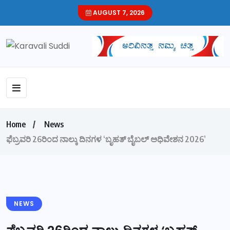
AUGUST 7, 2026
Home
News
ಫೆಬ್ರವರಿ 26ರಿಂದ ನಾಲ್ಕು ದಿನಗಳ ‘ಬೃಹತ್ ಬೈಬಲ್ ಅಧಿವೇಶನ 2026’
NEWS