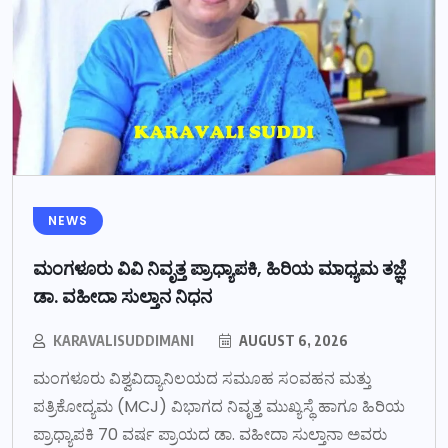
NEWS
ಮಂಗಳೂರು ವಿವಿ ನಿವೃತ್ತ ಪ್ರಾಧ್ಯಾಪಕಿ, ಹಿರಿಯ ಮಾಧ್ಯಮ ತಜ್ಞೆ
ಡಾ. ವಹೀದಾ ಸುಲ್ತಾನ ನಿಧನ
KARAVALISUDDIMANI
AUGUST 6, 2026
ಮಂಗಳೂರು ವಿಶ್ವವಿದ್ಯಾನಿಲಯದ ಸಮೂಹ ಸಂವಹನ ಮತ್ತು
ಪತ್ರಿಕೋದ್ಯಮ (MCJ) ವಿಭಾಗದ ನಿವೃತ್ತ ಮುಖ್ಯಸ್ಥೆ ಹಾಗೂ ಹಿರಿಯ
ಪ್ರಾಧ್ಯಾಪಕಿ 70 ವರ್ಷ ಪ್ರಾಯದ ಡಾ. ವಹೀದಾ ಸುಲ್ತಾನಾ ಅವರು