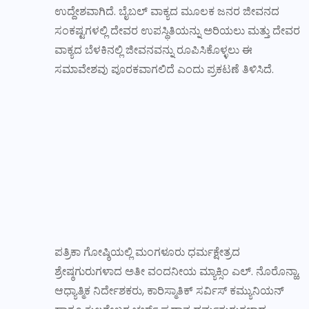
ಉದ್ದೇಶವಾಗಿದೆ. ಬೈಬಲ್ ವಾಕ್ಯದ ಮೂಲಕ ಜನರ ಜೀವನದ
ಸಂಕಷ್ಟಗಳಲ್ಲಿ ದೇವರ ಉಪಸ್ಥಿತಿಯನ್ನು ಅರಿಯಲು ಮತ್ತು ದೇವರ
ವಾಕ್ಯದ ಬೆಳಕಿನಲ್ಲಿ ಜೀವನವನ್ನು ರೂಪಿಸಿಕೊಳ್ಳಲು ಈ
ಸಮಾವೇಶವು ಪೂರಕವಾಗಲಿದೆ ಎಂದು ಪ್ರಕಟಣೆ ತಿಳಿಸಿದೆ.
ಪತ್ರಿಕಾ ಗೋಷ್ಠಿಯಲ್ಲಿ ಮಂಗಳೂರು ಧರ್ಮಕ್ಷೇತ್ರದ
ಶ್ರೇಷ್ಠಗುರುಗಳಾದ ಅತೀ ವಂದನೀಯ ಮ್ಯಾಕ್ಸಿಂ ಎಲ್. ನೊರೊನ್ಹಾ,
ಆಧ್ಯಾತ್ಮಿಕ ನಿರ್ದೇಶಕರು, ಕಾರಿಸ್ಮಾತಿಕ್ ಸರ್ವಿಸ್ ಕಮ್ಯುನಿಯನ್