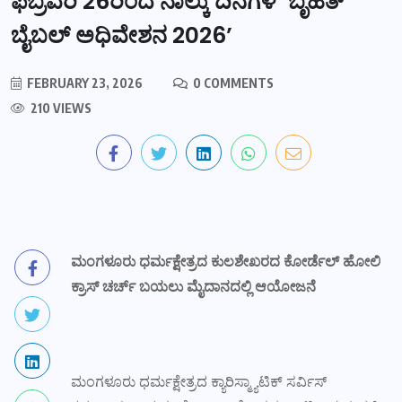
ಫೆಬ್ರವರಿ 26ರಿಂದ ನಾಲ್ಕು ದಿನಗಳ ‘ಬೃಹತ್
ಬೈಬಲ್ ಅಧಿವೇಶನ 2026’
FEBRUARY 23, 2026
0 COMMENTS
210 VIEWS
ಮಂಗಳೂರು ಧರ್ಮಕ್ಷೇತ್ರದ ಕುಲಶೇಖರದ ಕೋರ್ಡೆಲ್ ಹೋಲಿ
ಕ್ರಾಸ್ ಚರ್ಚ್ ಬಯಲು ಮೈದಾನದಲ್ಲಿ ಆಯೋಜನೆ
ಮಂಗಳೂರು ಧರ್ಮಕ್ಷೇತ್ರದ ಕ್ಯಾರಿಸ್ಮ್ಯಾಟಿಕ್ ಸರ್ವಿಸ್