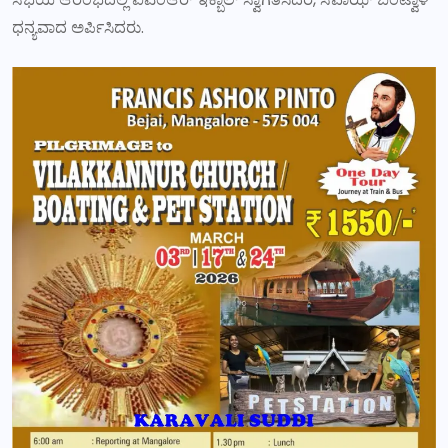
ಧನ್ಯವಾದ ಅರ್ಪಿಸಿದರು.