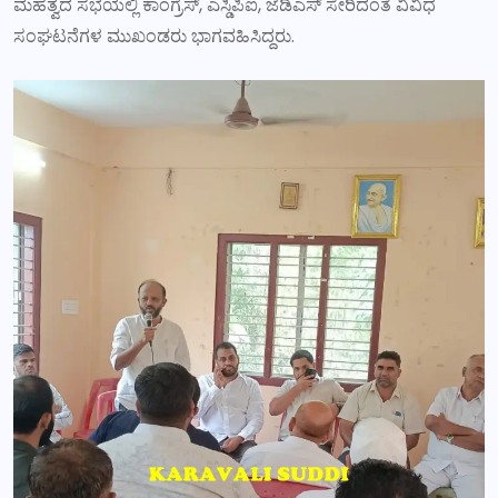
ಮಹತ್ವದ ಸಭೆಯಲ್ಲಿ ಕಾಂಗ್ರೆಸ್, ಎಸ್ಡಿಪಿಐ, ಜೆಡಿಎಸ್ ಸೇರಿದಂತೆ ವಿವಿಧ
ಸಂಘಟನೆಗಳ ಮುಖಂಡರು ಭಾಗವಹಿಸಿದ್ದರು.