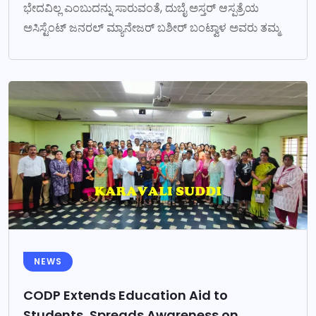
ಭೇದವಿಲ್ಲ ಎಂಬುದನ್ನು ಸಾರುವಂತೆ, ದುಬೈ ಅಸ್ತರ್ ಆಸ್ಪತ್ರೆಯ
ಅಸಿಸ್ಟೆಂಟ್ ಜನರಲ್ ಮ್ಯಾನೇಜರ್ ಬಶೀರ್ ಬಂಟ್ವಾಳ ಅವರು ತಮ್ಮ
NEWS
CODP Extends Education Aid to
Students, Spreads Awareness on