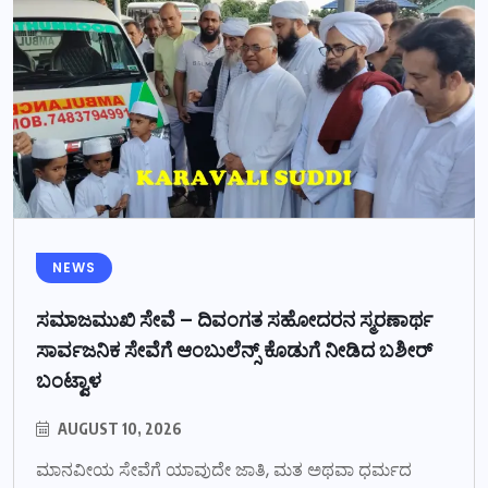
NEWS
ಸಮಾಜಮುಖಿ ಸೇವೆ – ದಿವಂಗತ ಸಹೋದರನ ಸ್ಮರಣಾರ್ಥ
ಸಾರ್ವಜನಿಕ ಸೇವೆಗೆ ಆಂಬುಲೆನ್ಸ್ ಕೊಡುಗೆ ನೀಡಿದ ಬಶೀರ್
ಬಂಟ್ವಾಳ
AUGUST 10, 2026
ಮಾನವೀಯ ಸೇವೆಗೆ ಯಾವುದೇ ಜಾತಿ, ಮತ ಅಥವಾ ಧರ್ಮದ