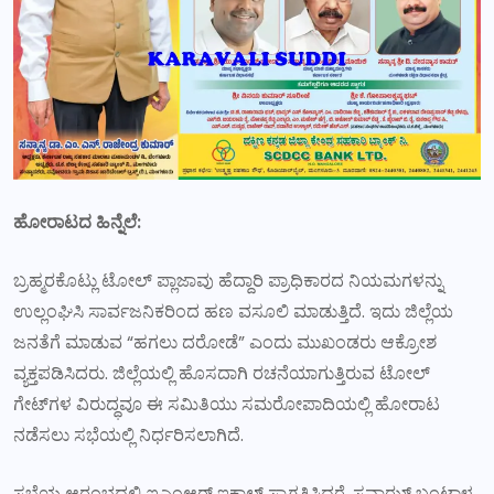
ಹೋರಾಟದ ಹಿನ್ನೆಲೆ:
ಬ್ರಹ್ಮರಕೊಟ್ಲು ಟೋಲ್ ಪ್ಲಾಜಾವು ಹೆದ್ದಾರಿ ಪ್ರಾಧಿಕಾರದ ನಿಯಮಗಳನ್ನು
ಉಲ್ಲಂಘಿಸಿ ಸಾರ್ವಜನಿಕರಿಂದ ಹಣ ವಸೂಲಿ ಮಾಡುತ್ತಿದೆ. ಇದು ಜಿಲ್ಲೆಯ
ಜನತೆಗೆ ಮಾಡುವ “ಹಗಲು ದರೋಡೆ” ಎಂದು ಮುಖಂಡರು ಆಕ್ರೋಶ
ವ್ಯಕ್ತಪಡಿಸಿದರು. ಜಿಲ್ಲೆಯಲ್ಲಿ ಹೊಸದಾಗಿ ರಚನೆಯಾಗುತ್ತಿರುವ ಟೋಲ್
ಗೇಟ್‌ಗಳ ವಿರುದ್ಧವೂ ಈ ಸಮಿತಿಯು ಸಮರೋಪಾದಿಯಲ್ಲಿ ಹೋರಾಟ
ನಡೆಸಲು ಸಭೆಯಲ್ಲಿ ನಿರ್ಧರಿಸಲಾಗಿದೆ.
ಸಭೆಯ ಆರಂಭದಲ್ಲಿ ಐಎಂಆರ್ ಇಕ್ಬಾಲ್ ಸ್ವಾಗತಿಸಿದರೆ, ಸವಾಝ್ ಬಂಟ್ವಾಳ