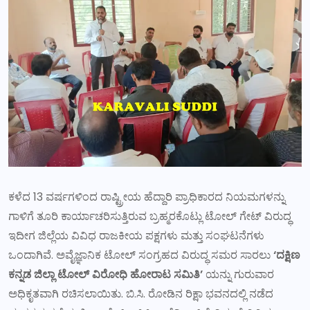
ಕಳೆದ 13 ವರ್ಷಗಳಿಂದ ರಾಷ್ಟ್ರೀಯ ಹೆದ್ದಾರಿ ಪ್ರಾಧಿಕಾರದ ನಿಯಮಗಳನ್ನು
ಗಾಳಿಗೆ ತೂರಿ ಕಾರ್ಯಾಚರಿಸುತ್ತಿರುವ ಬ್ರಹ್ಮರಕೊಟ್ಲು ಟೋಲ್ ಗೇಟ್ ವಿರುದ್ಧ
ಇದೀಗ ಜಿಲ್ಲೆಯ ವಿವಿಧ ರಾಜಕೀಯ ಪಕ್ಷಗಳು ಮತ್ತು ಸಂಘಟನೆಗಳು
ಒಂದಾಗಿವೆ. ಅವೈಜ್ಞಾನಿಕ ಟೋಲ್ ಸಂಗ್ರಹದ ವಿರುದ್ಧ ಸಮರ ಸಾರಲು
‘ದಕ್ಷಿಣ
ಕನ್ನಡ ಜಿಲ್ಲಾ ಟೋಲ್ ವಿರೋಧಿ ಹೋರಾಟ ಸಮಿತಿ’
ಯನ್ನು ಗುರುವಾರ
ಅಧಿಕೃತವಾಗಿ ರಚಿಸಲಾಯಿತು. ಬಿ.ಸಿ. ರೋಡಿನ ರಿಕ್ಷಾ ಭವನದಲ್ಲಿ ನಡೆದ