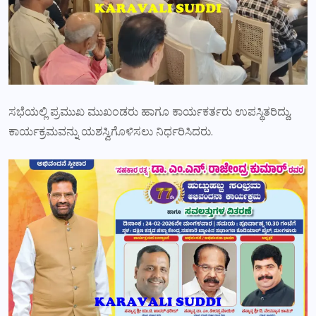
ಸಭೆಯಲ್ಲಿ ಪ್ರಮುಖ ಮುಖಂಡರು ಹಾಗೂ ಕಾರ್ಯಕರ್ತರು ಉಪಸ್ಥಿತರಿದ್ದು,
ಕಾರ್ಯಕ್ರಮವನ್ನು ಯಶಸ್ವಿಗೊಳಿಸಲು ನಿರ್ಧರಿಸಿದರು.