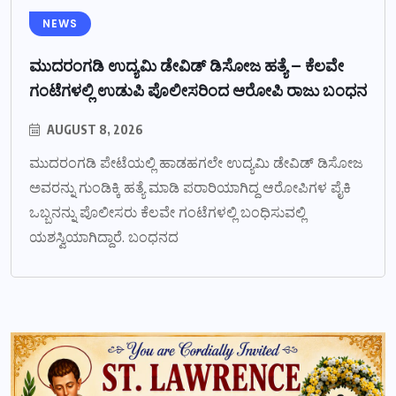
NEWS
ಮುದರಂಗಡಿ ಉದ್ಯಮಿ ಡೇವಿಡ್ ಡಿಸೋಜ ಹತ್ಯೆ – ಕೆಲವೇ
ಗಂಟೆಗಳಲ್ಲಿ ಉಡುಪಿ ಪೊಲೀಸರಿಂದ ಆರೋಪಿ ರಾಜು ಬಂಧನ
AUGUST 8, 2026
ಮುದರಂಗಡಿ ಪೇಟೆಯಲ್ಲಿ ಹಾಡಹಗಲೇ ಉದ್ಯಮಿ ಡೇವಿಡ್ ಡಿಸೋಜ
ಅವರನ್ನು ಗುಂಡಿಕ್ಕಿ ಹತ್ಯೆ ಮಾಡಿ ಪರಾರಿಯಾಗಿದ್ದ ಆರೋಪಿಗಳ ಪೈಕಿ
ಒಬ್ಬನನ್ನು ಪೊಲೀಸರು ಕೆಲವೇ ಗಂಟೆಗಳಲ್ಲಿ ಬಂಧಿಸುವಲ್ಲಿ
ಯಶಸ್ವಿಯಾಗಿದ್ದಾರೆ. ಬಂಧನದ