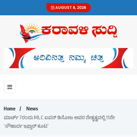
AUGUST 8, 2026
Home
News
ಮಾರ್ಚ್ 7ರಂದು MLC ಐವನ್ ಡಿಸೋಜ ಅವರ ನೇತೃತ್ವದಲ್ಲಿ 11ನೇ
‘ಸೌಹಾರ್ದ ಇಫ್ತಾರ್ ಕೂಟ’