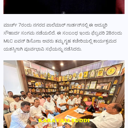
ಮಾರ್ಚ್ 7ರಂದು ನಗರದ ಪಾಲೆಮಾರ್ ಗಾರ್ಡನ್‌ನಲ್ಲಿ ಈ ಅದ್ದೂರಿ
ಸೌಹಾರ್ದ ಸಂಗಮ ನಡೆಯಲಿದೆ. ಈ ಸಂಬಂಧ ಇಂದು ಫೆಬ್ರವರಿ 28ರಂದು
MLC ಐವನ್ ಡಿಸೋಜ ಅವರು ತಮ್ಮ ಗೃಹ ಕಚೇರಿಯಲ್ಲಿ ಕಾರ್ಯಕ್ರಮದ
ಯಶಸ್ಸಿಗಾಗಿ ಪೂರ್ವಭಾವಿ ಸಭೆಯನ್ನು ನಡೆಸಿದರು.