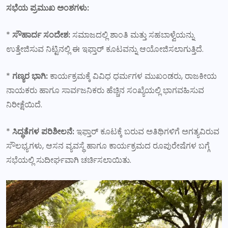
ಸಭೆಯ ಪ್ರಮುಖ ಅಂಶಗಳು:
*
ಸೌಹಾರ್ದ ಸಂದೇಶ:
ಸಮಾಜದಲ್ಲಿ ಶಾಂತಿ ಮತ್ತು ಸಹಬಾಳ್ವೆಯನ್ನು
ಉತ್ತೇಜಿಸುವ ನಿಟ್ಟಿನಲ್ಲಿ ಈ ಇಫ್ತಾರ್ ಕೂಟವನ್ನು ಆಯೋಜಿಸಲಾಗುತ್ತಿದೆ.
*
ಗಣ್ಯರ ಭಾಗಿ:
ಕಾರ್ಯಕ್ರಮಕ್ಕೆ ವಿವಿಧ ಧರ್ಮಗಳ ಮುಖಂಡರು, ರಾಜಕೀಯ
ನಾಯಕರು ಹಾಗೂ ಸಾರ್ವಜನಿಕರು ಹೆಚ್ಚಿನ ಸಂಖ್ಯೆಯಲ್ಲಿ ಭಾಗವಹಿಸುವ
ನಿರೀಕ್ಷೆಯಿದೆ.
*
ಸಿದ್ಧತೆಗಳ ಪರಿಶೀಲನೆ:
ಇಫ್ತಾರ್ ಕೂಟಕ್ಕೆ ಬರುವ ಅತಿಥಿಗಳಿಗೆ ಅಗತ್ಯವಿರುವ
ಸೌಲಭ್ಯಗಳು, ಆಸನ ವ್ಯವಸ್ಥೆ ಹಾಗೂ ಕಾರ್ಯಕ್ರಮದ ರೂಪುರೇಷೆಗಳ ಬಗ್ಗೆ
ಸಭೆಯಲ್ಲಿ ಸುದೀರ್ಘವಾಗಿ ಚರ್ಚಿಸಲಾಯಿತು.