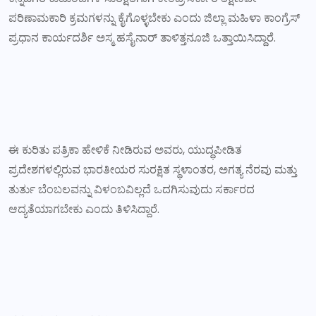
ಪರಿಣಾಮಕಾರಿ ಕ್ರಮಗಳನ್ನು ಕೈಗೊಳ್ಳಬೇಕು ಎಂದು ಜಿಲ್ಲಾ ಮಹಿಳಾ ಕಾಂಗ್ರೆಸ್
ಪ್ರಧಾನ ಕಾರ್ಯದರ್ಶಿ ಅಸ್ಮ ಹಸೈನಾರ್ ತಾಳಿತ್ತನೂಜಿ ಒತ್ತಾಯಿಸಿದ್ದಾರೆ.
ಈ ಕುರಿತು ಪತ್ರಿಕಾ ಹೇಳಿಕೆ ನೀಡಿರುವ ಅವರು, ಯುದ್ಧಪೀಡಿತ
ಪ್ರದೇಶಗಳಲ್ಲಿರುವ ಭಾರತೀಯರ ಸುರಕ್ಷಿತ ಸ್ಥಳಾಂತರ, ಅಗತ್ಯ ನೆರವು ಮತ್ತು
ತುರ್ತು ಬೆಂಬಲವನ್ನು ವಿಳಂಬವಿಲ್ಲದೆ ಒದಗಿಸುವುದು ಸರ್ಕಾರದ
ಆದ್ಯತೆಯಾಗಬೇಕು ಎಂದು ತಿಳಿಸಿದ್ದಾರೆ.