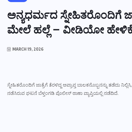
ಅನ್ಯಧರ್ಮದ ಸ್ನೇಹಿತರೊಂದಿಗೆ ಜಾತ
ಮೇಲೆ ಹಲ್ಲೆ – ವೀಡಿಯೋ ಹೇಳಿಕೆ
MARCH 19, 2026
ಸ್ನೇಹಿತರೊಂದಿಗೆ ಜಾತ್ರೆಗೆ ತೆರಳಿದ್ದ ಅಪ್ರಾಪ್ತ ಬಾಲಕನೊಬ್ಬನನ್ನು ತಡೆದು ನ
ನಡೆಸಿರುವ ಘಟನೆ ಬೆಳ್ತಂಗಡಿ ಪೊಲೀಸ್ ಠಾಣಾ ವ್ಯಾಪ್ತಿಯಲ್ಲಿ ನಡೆದಿದೆ.