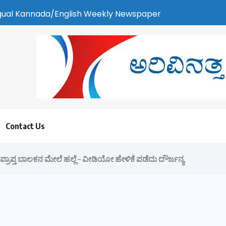
glish Weekly Newspaper | ಕರಾವಳಿ ಸುದ್ದಿ - ಅರವಿನತ್ತ ನಮ್ಮ ಚಿತ್ತ
Contact Us
ಅಪ್ರಾಪ್ತ ಬಾಲಕನ ಮೇಲೆ ಹಲ್ಲೆ – ವೀಡಿಯೋ ಹೇಳಿಕೆ ಪಡೆದು ದೌರ್ಜನ್ಯ