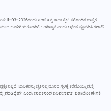
ಂಕ: 11-03-2026ರಂದು ಸಂಜೆ ತನ್ನ ಶಾಲಾ ಸ್ನೇಹಿತರೊಂದಿಗೆ ಜಾತ್ರೆಗೆ
್ಮ ಧರ್ಮದ ಹುಡುಗಿಯರೊಂದಿಗೆ ಬಂದಿದ್ದಾನೆ ಎಂದು ಆಕ್ಷೇಪ ವ್ಯಕ್ತಪಡಿಸಿ ಗಲಾಟೆ
್ಕೇ ನಿಲ್ಲದೆ, ಬಾಲಕನನ್ನು ಬೈಕಿನಲ್ಲಿ ದೂರದ ಸ್ಥಳಕ್ಕೆ ಕರೆದೊಯ್ದು ಮತ್ತೆ
ಿ ನಾನೇ ತಪ್ಪು ಮಾಡಿದ್ದೇನೆ” ಎಂದು ಬಾಲಕನಿಂದ ಬಲವಂತವಾಗಿ ವೀಡಿಯೋ ಹೇಳಿಕೆ