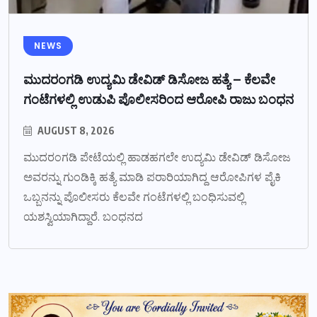
NEWS
ಮುದರಂಗಡಿ ಉದ್ಯಮಿ ಡೇವಿಡ್ ಡಿಸೋಜ ಹತ್ಯೆ – ಕೆಲವೇ
ಗಂಟೆಗಳಲ್ಲಿ ಉಡುಪಿ ಪೊಲೀಸರಿಂದ ಆರೋಪಿ ರಾಜು ಬಂಧನ
AUGUST 8, 2026
ಮುದರಂಗಡಿ ಪೇಟೆಯಲ್ಲಿ ಹಾಡಹಗಲೇ ಉದ್ಯಮಿ ಡೇವಿಡ್ ಡಿಸೋಜ
ಅವರನ್ನು ಗುಂಡಿಕ್ಕಿ ಹತ್ಯೆ ಮಾಡಿ ಪರಾರಿಯಾಗಿದ್ದ ಆರೋಪಿಗಳ ಪೈಕಿ
ಒಬ್ಬನನ್ನು ಪೊಲೀಸರು ಕೆಲವೇ ಗಂಟೆಗಳಲ್ಲಿ ಬಂಧಿಸುವಲ್ಲಿ
ಯಶಸ್ವಿಯಾಗಿದ್ದಾರೆ. ಬಂಧನದ