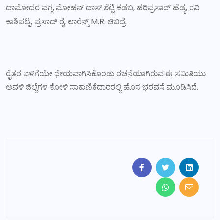
ದಾಮೋದರ ವಗ್ಗ, ಮೋಹನ್ ದಾಸ್ ಶೆಟ್ಟಿ ಕಡಬ, ಹರಿಪ್ರಸಾದ್ ಹೆಡ್ಯ, ರವಿ
ಕಾಶಿಪಟ್ನ, ಪ್ರಸಾದ್ ರೈ, ಲಾರೆನ್ಸ್ M.R. ಚಿಬಿದ್ರೆ
ರೈತರ ಏಳಿಗೆಯೇ ಧೇಯವಾಗಿಸಿಕೊಂಡು ರಚನೆಯಾಗಿರುವ ಈ ಸಮಿತಿಯು
ಅವಳಿ ಜಿಲ್ಲೆಗಳ ಕೋಳಿ ಸಾಕಾಣಿಕೆದಾರರಲ್ಲಿ ಹೊಸ ಭರವಸೆ ಮೂಡಿಸಿದೆ.