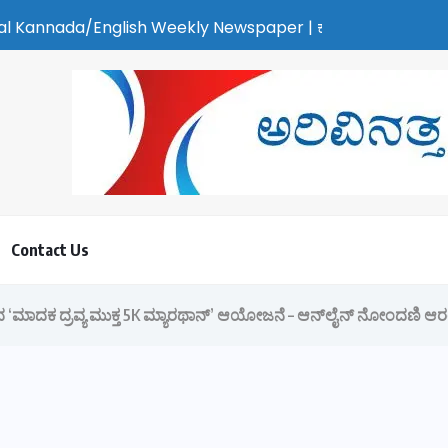
y Newspaper | ಕರಾವಳಿ ಸುದ್ದಿ - ಅರವಿನತ್ತ ನಮ್ಮ ಚಿತ್ತ
Contact Us
ಿಂದ ‘ಮಾದಕ ದ್ರವ್ಯ ಮುಕ್ತ 5K ಮ್ಯಾರಥಾನ್’ ಆಯೋಜನೆ – ಆನ್‌ಲೈನ್ ನೋಂದಣಿ ಆ