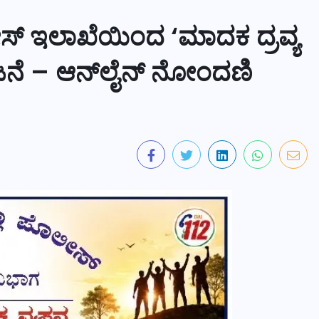
ೊಲೀಸ್ ಇಲಾಖೆಯಿಂದ ‘ಮಾದಕ ದ್ರವ್ಯ
ಜನೆ – ಆನ್‌ಲೈನ್ ನೋಂದಣಿ