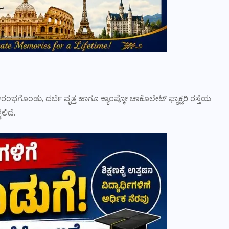
ಭಗೊಂಡು, ದರ್ಬೆ ವೃತ್ತ ಹಾಗೂ ಕ್ಯಾಂಪ್ಕೋ ಚಾಕೊಲೇಟ್ ಫ್ಯಾಕ್ಟರಿ ರಸ್ತೆಯ
ಲಿದೆ.