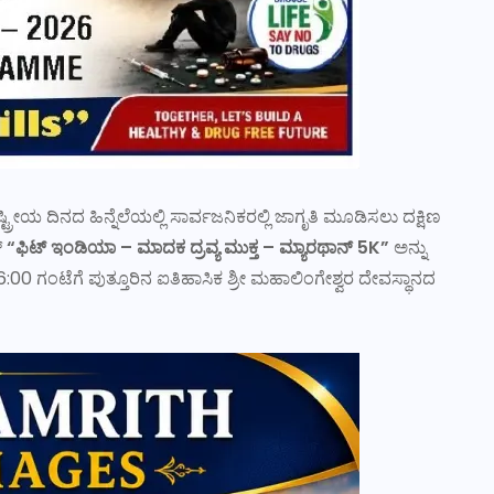
ೀಯ ದಿನದ ಹಿನ್ನೆಲೆಯಲ್ಲಿ ಸಾರ್ವಜನಿಕರಲ್ಲಿ ಜಾಗೃತಿ ಮೂಡಿಸಲು ದಕ್ಷಿಣ
್
“ಫಿಟ್ ಇಂಡಿಯಾ – ಮಾದಕ ದ್ರವ್ಯ ಮುಕ್ತ – ಮ್ಯಾರಥಾನ್ 5K”
ಅನ್ನು
6:00 ಗಂಟೆಗೆ ಪುತ್ತೂರಿನ ಐತಿಹಾಸಿಕ ಶ್ರೀ ಮಹಾಲಿಂಗೇಶ್ವರ ದೇವಸ್ಥಾನದ