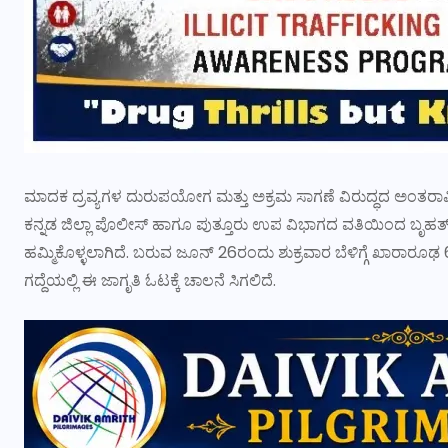
ಮಾದಕ ದ್ರವ್ಯಗಳ ದುರುಪಯೋಗ ಮತ್ತು ಅಕ್ರಮ ಸಾಗಣೆ ವಿರುದ್ಧದ ಅಂತರಾಷ್ಟ್ರ
ಕನ್ನಡ ಜಿಲ್ಲಾ ಪೊಲೀಸ್ ಹಾಗೂ ಪುತ್ತೂರು ಉಪ ವಿಭಾಗದ ವತಿಯಿಂದ ಬೃಹತ
ಹಮ್ಮಿಕೊಳ್ಳಲಾಗಿದೆ. ಬರುವ ಜೂನ್ 26ರಂದು ಶುಕ್ರವಾರ ಬೆಳಿಗ್ಗೆ ಖಾರಾರೂಢ 
ಗದ್ದೆಯಲ್ಲಿ ಈ ಜಾಗೃತಿ ಓಟಕ್ಕೆ ಚಾಲನೆ ಸಿಗಲಿದೆ.