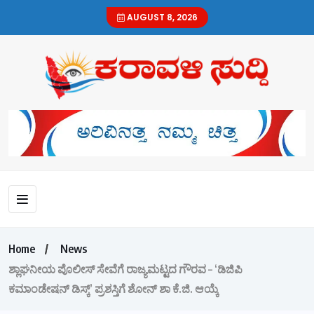
AUGUST 8, 2026
Home
News
ಶ್ಲಾಘನೀಯ ಪೊಲೀಸ್ ಸೇವೆಗೆ ರಾಜ್ಯಮಟ್ಟದ ಗೌರವ – ‘ಡಿಜಿಪಿ
ಕಮಾಂಡೇಷನ್ ಡಿಸ್ಕ್’ ಪ್ರಶಸ್ತಿಗೆ ಶೋನ್ ಶಾ ಕೆ.ಜಿ. ಆಯ್ಕೆ