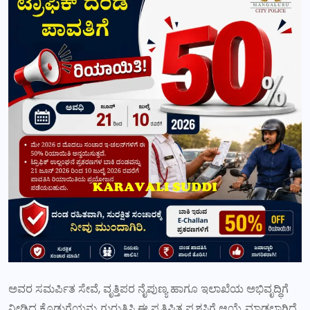
ಅವರ ಸಮರ್ಪಿತ ಸೇವೆ, ವೃತ್ತಿಪರ ನೈಪುಣ್ಯ ಹಾಗೂ ಇಲಾಖೆಯ ಅಭಿವೃದ್ಧಿಗೆ
ನೀಡಿದ ಕೊಡುಗೆಯನ್ನು ಗುರುತಿಸಿ ಈ ಪ್ರತಿಷ್ಠಿತ ಪ್ರಶಸ್ತಿಗೆ ಆಯ್ಕೆ ಮಾಡಲಾಗಿದೆ.