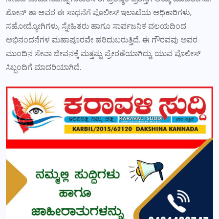
ಶೋನ್ ಶಾ ಅವರ ಈ ಸಾಧನೆಗೆ ಪೊಲೀಸ್ ಇಲಾಖೆಯ ಅಧಿಕಾರಿಗಳು,
ಸಹೋದ್ಯೋಗಿಗಳು, ಸ್ನೇಹಿತರು ಹಾಗೂ ಸಾರ್ವಜನಿಕ ವಲಯದಿಂದ
ಅಭಿನಂದನೆಗಳ ಮಹಾಪೂರವೇ ಹರಿದುಬರುತ್ತಿದೆ. ಈ ಗೌರವವು ಅವರ
ಮುಂದಿನ ಸೇವಾ ಜೀವನಕ್ಕೆ ಮತ್ತಷ್ಟು ಪ್ರೇರಣೆಯಾಗಿದ್ದು, ಯುವ ಪೊಲೀಸ್
ಸಿಬ್ಬಂದಿಗೆ ಮಾದರಿಯಾಗಿದೆ.