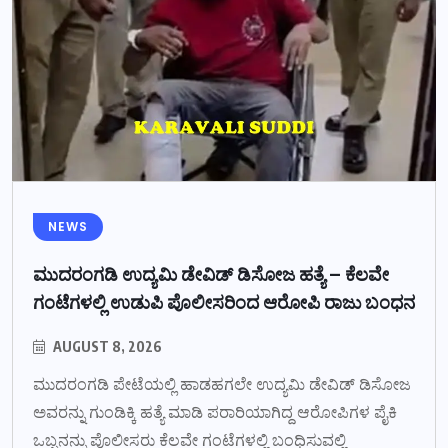
NEWS
ಮುದರಂಗಡಿ ಉದ್ಯಮಿ ಡೇವಿಡ್ ಡಿಸೋಜ ಹತ್ಯೆ – ಕೆಲವೇ
ಗಂಟೆಗಳಲ್ಲಿ ಉಡುಪಿ ಪೊಲೀಸರಿಂದ ಆರೋಪಿ ರಾಜು ಬಂಧನ
AUGUST 8, 2026
ಮುದರಂಗಡಿ ಪೇಟೆಯಲ್ಲಿ ಹಾಡಹಗಲೇ ಉದ್ಯಮಿ ಡೇವಿಡ್ ಡಿಸೋಜ
ಅವರನ್ನು ಗುಂಡಿಕ್ಕಿ ಹತ್ಯೆ ಮಾಡಿ ಪರಾರಿಯಾಗಿದ್ದ ಆರೋಪಿಗಳ ಪೈಕಿ
ಒಬ್ಬನನ್ನು ಪೊಲೀಸರು ಕೆಲವೇ ಗಂಟೆಗಳಲ್ಲಿ ಬಂಧಿಸುವಲ್ಲಿ