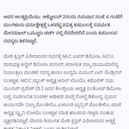
ಅವರ ಅಂತ್ಯಕ್ರಿಯೆಯು ಅಕ್ಟೋಬರ್ 2ರಂದು ಗುರುವಾರ ಸಂಜೆ 4 ಗಂಟೆಗೆ
ಮಂಗಳೂರು ಧರ್ಮಕ್ಷೇತ್ರಕ್ಕೆ ಒಳಪಟ್ಟ ಪವಿತ್ರ ಕುಟುಂಬಕ್ಕೆ ಸಮರ್ಪಿತ
ಮೇರಮಜಲ್ ಒಮ್ಜೂರು ಚರ್ಚ್ ನಲ್ಲಿ ನೆರವೇರಲಿದೆ ಎಂದು ಕುಟುಂಬದ
ಸದಸ್ಯರು ತಿಳಿಸಿದ್ದಾರೆ.
ಮೇರಿ ಕ್ರಿಸ್ತಿನ್ ಪಿರೇರಾರವರ ನಿಧನಕ್ಕೆ MLC ಐವನ್ ಡಿಸೋಜ, AICU
ರಾಜಾಧಕ್ಷ ಆಲ್ವಿನ್ ಡಿಸೋಜ ಪಾನೀರ್, ಕರ್ನಾಟಕ ರಾಜ್ಯ ವಾಯುಮಾಲಿನ್ಯ
ನಿಯಂತ್ರಣ ಮಂಡಳಿ ಸದಸ್ಯ ಹಾಗೂ ಉದ್ಯಮಿ ಪಿಯುಸ್ ಎಲ್. ರೊಡ್ರಿಗಸ್
ಬಂಟ್ವಾಳ, MCC ಬ್ಯಾಂಕ್ ಅಧ್ಯಕ್ಷ ಅನಿಲ್ ಲೋಬೊ, ಕಥೊಲಿಕ್ ಸಭಾ
ಮಂಗುರ್ ಪ್ರದೇಶ್ (ರಿ.) ಇದರ ಕೇಂದ್ರೀಯ ಅಧ್ಯಕ್ಷ ಸಂತೋಷ್ ಡಿಸೋಜ
ಬಜ್ಪೆ, ಸಾರ್ವಜನಿಕ ಸಂಪರ್ಕ ಅಧಿಕಾರಿ ಪಾವ್ಲ್ ರೋಲ್ಫಿ ಡಿಕೋಸ್ತ, ಪ್ರಧಾನ
ಕಾರ್ಯದರ್ಶಿ ವಿಲ್ಮಾ ಮೊಂತೇರೊ, ಖಜಾಂಚಿ ಫ್ರಾನ್ಸಿಸ್ ಮೊಂತೇರೊ, ಮಾಜಿ
ಅಧ್ಯಕ್ಷ ಸ್ಟ್ಯಾನಿ ಲೋಬೊ ಬಂಟ್ವಾಳ ಸಹಿತ ಹಲವಾರು ಗಣ್ಯರು ಸಂತಾಪ
ವ್ಯಕ್ತಪಡಿಸಿದ್ದಾರೆ. ದೇವರು ದಿವಂಗತ ಮೇರಿ ಕ್ರಿಸ್ತಿನ್ ಪಿರೇರಾರವರ ಆತ್ಮಕ್ಕೆ
ಶಾಶ್ವತ ವಿಶ್ರಾಂತಿ ನೀಡಲಿ ಎಂದು ಪ್ರಾರ್ಥಿಸಿದ್ದಾರೆ.