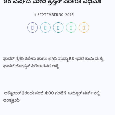
95 ವರ್ಷದ ಮೇರಿ ಕ್ರಿಸ್ತಿನ್ ಪಿರೇರಾ ವಿಧಿವಶ
SEPTEMBER 30, 2025
ಫಾದರ್ ಗ್ರೆಗರಿ ಪಿರೇರಾ ಹಾಗೂ ಭಗಿನಿ ಸಂದ್ಯಾ BS ಇವರ ತಾಯಿ ಮತ್ತು
ಫಾದರ್ ಜೋನ್ಸನ್ ಪಿರೇರಾರವರ ಅಜ್ಜಿ
ಅಕ್ಟೋಬರ್ 2ರಂದು ಸಂಜೆ 4:00 ಗಂಟೆಗೆ ಒಮ್ಜೂರ್ ಚರ್ಚ್ ನಲ್ಲಿ
ಅಂತ್ಯಕ್ರಿಯೆ