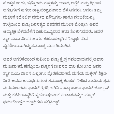
ಹೊತ್ತುಕೊಂಡು, ಹನ್ನೊಂದು ಮಕ್ಕಳನ್ನು ಆಹಾರ, ಆರೈಕೆ ಮತ್ತು ಶಿಕ್ಷಣದ
ಅಗತ್ಯಗಳಿಗೆ ಹಗಲು ರಾತ್ರಿ ಪರಿಶ್ರಮದಿಂದ ಬೆಳೆಸಿದವರು. ಅವರು ತಮ್ಮ
ಮಕ್ಕಳಿಗೆ ಕಥೊಲಿಕ್ ಧರ್ಮದ ಮೌಲ್ಯಗಳು ಹಾಗೂ ನಂಬಿಕೆಯನ್ನು
ತಾಳ್ಮೆಯಿಂದ ಮತ್ತು ದಿನನಿತ್ಯದ ಜೀವನದ ಮೂಲಕ ಬೋಧಿಸಿ, ಅವರ
ಆಧ್ಯಾತ್ಮಿಕ ಬೆಳವಣಿಗೆಗೆ ಬಹುಮುಖ್ಯವಾದ ಹಾದಿ ತೋರಿಸಿದವರು. ಅವರ
ತ್ಯಾಗಮಯ ಜೀವನ ಹಾಗೂ ಕುಟುಂಬಕ್ಕಾಗಿನ ನಿಸ್ವಾರ್ಥ ಸೇವೆ
ಸ್ಮರಣೀಯವಾಗಿದ್ದು ಸಮಾಜಕ್ಕೆ ಮಾದರಿಯಾಗಿದೆ.
ಅವರ ಅಗಲಿಕೆಯಿಂದ ಕುಟುಂಬ ಮತ್ತು ಕ್ರೈಸ್ತ ಸಮುದಾಯದಲ್ಲಿ ಅಪಾರ
ದುಃಖವಾಗಿದೆ. ಹನ್ನೊಂದು ಮಕ್ಕಳಿಗೆ ಜೀವನದ ದಾರಿ ತೋರಿಸಿದ ಅವರ
ತ್ಯಾಗಮಯ ಜೀವನ ಎಲ್ಲರಿಗೂ ಪ್ರೇರಣೆಯಾಗಿದೆ. ಮನೆಯ ಮಕ್ಕಳಿಗೆ ಶಿಕ್ಷಣ
ನೀಡಿ ಅವರು ಕಾಮಧೇನುನಂತೆ ಸಮಾಜಕ್ಕೆ ಕೊಡುಗೆ ನೀಡಿದ ತಾಯಿಯ ಶ್ರಮ
ಮರೆಯಲಾಗದು. ಫಾದರ್ ಗ್ರೆಗರಿ, ಭಗಿನಿ ಸಂದ್ಯಾ ಹಾಗೂ ಫಾದರ್ ಜೋನ್ಸನ್
ಮತ್ತು ಕುಟುಂಬಸ್ಥರಿಗೆ ಹೃದಯಪೂರ್ವಕ ಸಂತಾಪವನ್ನು ಒಮ್ಜೂರ್
ಧರ್ಮಕೇಂದ್ರದ ಭಕ್ತಾಧಿಗಳು ಸಲ್ಲಿಸಿದ್ದಾರೆ.