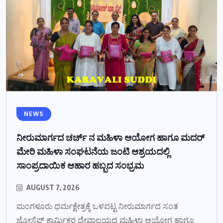
NEWS
ನೀರುಮಾರ್ಗದ ಚರ್ಚ್ ನ ಮಹಿಳಾ ಆಯೋಗ ಹಾಗೂ ಮದರ್
ಮೇರಿ ಮಹಿಳಾ ಸಂಘಟನೆಯ ಜಂಟಿ ಆಶ್ರಯದಲ್ಲಿ
ಸಾಂಪ್ರದಾಯಿಕ ಆಹಾರ ಹಬ್ಬದ ಸಂಭ್ರಮ
AUGUST 7, 2026
ಮಂಗಳೂರು ಧರ್ಮಕ್ಷೇತ್ರಕ್ಕೆ ಒಳಪಟ್ಟ ನೀರುಮಾರ್ಗದ ಸಂತ
ಜೋಸೆಫ್ ಕಾರ್ಮಿಕರ ದೇವಾಲಯದ ಮಹಿಳಾ ಆಯೋಗ ಹಾಗೂ