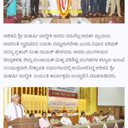
ಆದಿಕವಿ ಶ್ರೀ ಮಹರ್ಷಿ ವಾಲ್ಮೀಕಿ ಅವರು ನಮಗೆಲ್ಲ ಆದರ್ಶ ಪ್ರಾಯರು.
ಅವರಂತೆ ಸ್ವಾಭಿಮಾನಿ ಬದುಕು ನಮ್ಮದಾಗಬೇಕು ಎಂದು ವಿಧಾನ ಪರಿಷತ್
ಸದಸ್ಯ ಪ್ರತಾಪ್ ಸಿಂಹ ನಾಯಕ್ ಹೇಳಿದರು. ಅವರು ಮಂಗಳವಾರ
ಜಿಲ್ಲಾಡಳಿತ, ಜಿಲ್ಲಾ ಪಂಚಾಯತ್ ಮತ್ತು ಪರಿಶಿಷ್ಟ ಪಂಗಡಗಳ ಕಲ್ಯಾಣ ಇಲಾಖೆ
ಸಂಯುಕ್ತವಾಗಿ ನೇತ್ರಾವತಿ ಸಭಾಂಗಣದಲ್ಲಿ ಆಯೋಜಿಸಿದ್ದ ಆದಿಕವಿ ಶ್ರೀ
ಮಹರ್ಷಿ ವಾಲ್ಮೀಕಿ ಜಯಂತಿ ಕಾರ್ಯಕ್ರಮ ಉದ್ಘಾಟಿಸಿ ಮಾತನಾಡಿದರು.