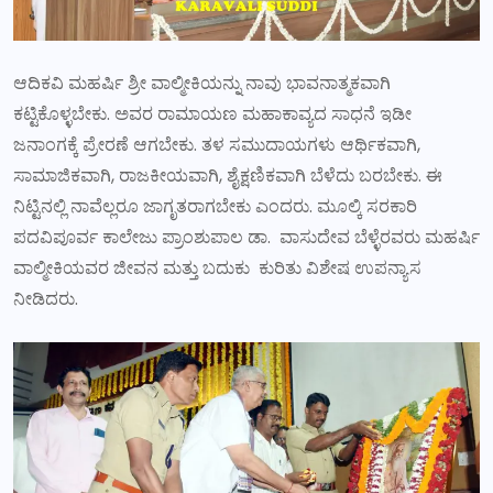
ಆದಿಕವಿ ಮಹರ್ಷಿ ಶ್ರೀ ವಾಲ್ಮೀಕಿಯನ್ನು ನಾವು ಭಾವನಾತ್ಮಕವಾಗಿ
ಕಟ್ಟಿಕೊಳ್ಳಬೇಕು. ಅವರ ರಾಮಾಯಣ ಮಹಾಕಾವ್ಯದ ಸಾಧನೆ ಇಡೀ
ಜನಾಂಗಕ್ಕೆ ಪ್ರೇರಣೆ ಆಗಬೇಕು. ತಳ ಸಮುದಾಯಗಳು ಆರ್ಥಿಕವಾಗಿ,
ಸಾಮಾಜಿಕವಾಗಿ, ರಾಜಕೀಯವಾಗಿ, ಶೈಕ್ಷಣಿಕವಾಗಿ ಬೆಳೆದು ಬರಬೇಕು. ಈ
ನಿಟ್ಟಿನಲ್ಲಿ ನಾವೆಲ್ಲರೂ ಜಾಗೃತರಾಗಬೇಕು ಎಂದರು. ಮೂಲ್ಕಿ ಸರಕಾರಿ
ಪದವಿಪೂರ್ವ ಕಾಲೇಜು ಪ್ರಾಂಶುಪಾಲ ಡಾ. ವಾಸುದೇವ ಬೆಳ್ಳೆರವರು ಮಹರ್ಷಿ
ವಾಲ್ಮೀಕಿಯವರ ಜೀವನ ಮತ್ತು ಬದುಕು ಕುರಿತು ವಿಶೇಷ ಉಪನ್ಯಾಸ
ನೀಡಿದರು.