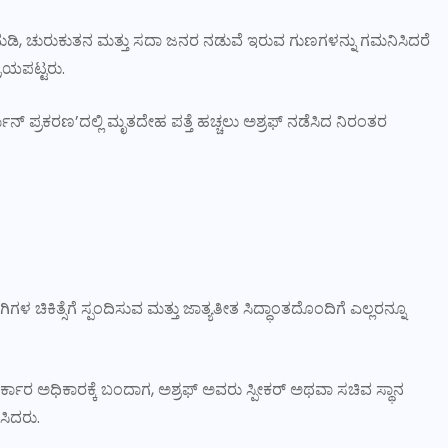
ುಡಿ, ಚುರುಕುತನ ಮತ್ತು ಸದಾ ಜನರ ನಡುವೆ ಇರುವ ಗುಣಗಳನ್ನು ಗಮನಿಸಿದರೆ
ರಾಯಪಟ್ಟರು.
ುನ್ ಪ್ರಕರಣ’ದಲ್ಲಿ ಮೃತದೇಹ ಪತ್ತೆ ಹಚ್ಚಲು ಅಶ್ರಫ್ ನಡೆಸಿದ ನಿರಂತರ
ಕಿತ್ಸೆಗೆ ಸ್ಪಂದಿಸುವ ಮತ್ತು ಜಾತ್ಯತೀತ ಸಿದ್ಧಾಂತದೊಂದಿಗೆ ಎಲ್ಲರನ್ನೂ
 ಸರ್ಕಾರ ಅಧಿಕಾರಕ್ಕೆ ಬಂದಾಗ, ಅಶ್ರಫ್ ಅವರು ಸ್ಪೀಕರ್ ಅಥವಾ ಸಚಿವ ಸ್ಥಾನ
ಿಸಿದರು.