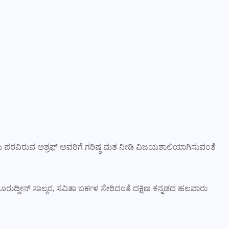
ದತೆಯ ಪರವಿರುವ ಅಶ್ರಫ್ ಅವರಿಗೆ ಗರಿಷ್ಠ ಮತ ನೀಡಿ ವಿಜಯಶಾಲಿಯಾಗಿಸುವಂತೆ
ೂರುದ್ದೀನ್ ಸಾಲ್ಮರ, ಸವಿತಾ ಬರ್ಕಳ ಸೇರಿದಂತೆ ದಕ್ಷಿಣ ಕನ್ನಡದ ಹಲವಾರು