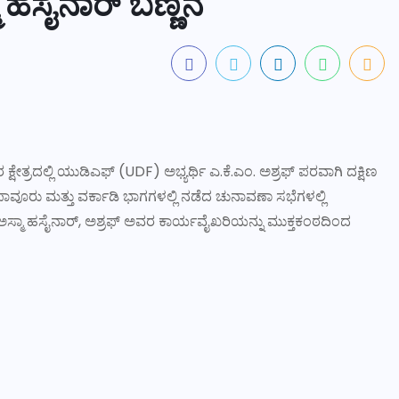
 ಹಸೈನಾರ್ ಬಣ್ಣನೆ
್ರದಲ್ಲಿ ಯುಡಿಎಫ್ (UDF) ಅಭ್ಯರ್ಥಿ ಎ.ಕೆ.ಎಂ. ಅಶ್ರಫ್ ಪರವಾಗಿ ದಕ್ಷಿಣ
, ಪಾವೂರು ಮತ್ತು ವರ್ಕಾಡಿ ಭಾಗಗಳಲ್ಲಿ ನಡೆದ ಚುನಾವಣಾ ಸಭೆಗಳಲ್ಲಿ
ಶಿ ಅಸ್ಮಾ ಹಸೈನಾರ್, ಅಶ್ರಫ್ ಅವರ ಕಾರ್ಯವೈಖರಿಯನ್ನು ಮುಕ್ತಕಂಠದಿಂದ