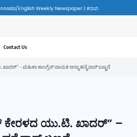
/English Weekly Newspaper | ಕರಾವಳಿ ಸುದ್ದಿ - ಅರವಿನತ್ತ ನಮ್ಮ ಚಿತ್
Contact Us
 ಖಾದರ್” – ಮಹಿಳಾ ಕಾಂಗ್ರೆಸ್ ನಾಯಕಿ ಅಸ್ಮಾ ಹಸೈನಾರ್ ಬಣ್ಣನೆ
ಫ್ ಕೇರಳದ ಯು.ಟಿ. ಖಾದರ್” –