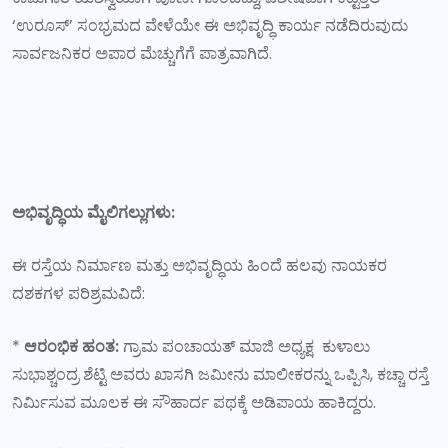
‘ಉರೂಸ್’ ಸಂಭ್ರಮದ ವೇಳೆಯೇ ಈ ಅಭಿವೃದ್ಧಿ ಕಾರ್ಯ ನಡೆದಿರುವುದು
ಸಾರ್ವಜನಿಕರ ಅಪಾರ ಮೆಚ್ಚುಗೆಗೆ ಪಾತ್ರವಾಗಿದೆ.
ಅಭಿವೃದ್ಧಿಯ ಮೈಲಿಗಲ್ಲುಗಳು:
ಈ ರಸ್ತೆಯ ನಿರ್ಮಾಣ ಮತ್ತು ಅಭಿವೃದ್ಧಿಯ ಹಿಂದೆ ಹಲವು ನಾಯಕರ
ದಶಕಗಳ ಪರಿಶ್ರಮವಿದೆ:
*
ಆರಂಭಿಕ ಹಂತ:
ಗ್ರಾಮ ಪಂಚಾಯತ್ ಮಾಜಿ ಅಧ್ಯಕ್ಷ ಕುಳಾಲು
ಸುಭಾಶ್ಚಂದ್ರ ಶೆಟ್ಟಿ ಅವರು ಖಾಸಗಿ ಜಮೀನು ಮಾಲೀಕರನ್ನು ಒಪ್ಪಿಸಿ, ಕಚ್ಚಾ ರಸ್ತೆ
ನಿರ್ಮಿಸುವ ಮೂಲಕ ಈ ಸೌಹಾರ್ದ ಪಥಕ್ಕೆ ಅಡಿಪಾಯ ಹಾಕಿದ್ದರು.