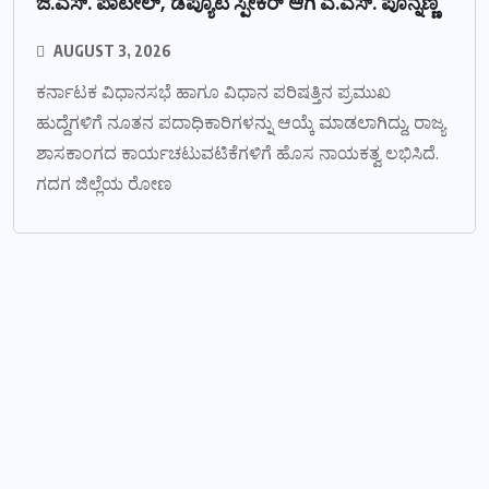
ಜಿ.ಎಸ್. ಪಾಟೀಲ್, ಡೆಪ್ಯೂಟಿ ಸ್ಪೀಕರ್ ಆಗಿ ಎ.ಎಸ್. ಪೊನ್ನಣ್ಣ
AUGUST 3, 2026
ಕರ್ನಾಟಕ ವಿಧಾನಸಭೆ ಹಾಗೂ ವಿಧಾನ ಪರಿಷತ್ತಿನ ಪ್ರಮುಖ
ಹುದ್ದೆಗಳಿಗೆ ನೂತನ ಪದಾಧಿಕಾರಿಗಳನ್ನು ಆಯ್ಕೆ ಮಾಡಲಾಗಿದ್ದು, ರಾಜ್ಯ
ಶಾಸಕಾಂಗದ ಕಾರ್ಯಚಟುವಟಿಕೆಗಳಿಗೆ ಹೊಸ ನಾಯಕತ್ವ ಲಭಿಸಿದೆ.
ಗದಗ ಜಿಲ್ಲೆಯ ರೋಣ