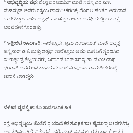
*
ಅಭಿವೃದ್ಧಿಯ ಪಥ:
ಜಿಲ್ಲಾ ಪಂಚಾಯತ್ ಮಾಜಿ ಸದಸ್ಯ ಎಂ.ಎಸ್.
ಮಹಮ್ಮದ್ ಅವರು ರಸ್ತೆಯ ಡಾಮರೀಕರಣಕ್ಕೆ ಮೊದಲ ಹಂತದ ಅನುದಾನ
ಒದಗಿಸಿದ್ದರು. ಬಳಿಕ ಅಶ್ರಫ್ ಸಾಲೆತ್ತೂರು ಅವರ ಅವಧಿಯಲ್ಲಿಯೂ ರಸ್ತೆ
ಬಲವರ್ಧನೆಗೊಂಡಿತ್ತು.
*
ಇತ್ತೀಚಿನ ಕಾಮಗಾರಿ:
ಸಾಲೆತ್ತೂರು ಗ್ರಾಮ ಪಂಚಾಯತ್ ಮಾಜಿ ಅಧ್ಯಕ್ಷ
ಹಸೈನಾರ್ ಡಿ.ಕೆ. ಮತ್ತು ಅಶ್ರಫ್ ಸಾಲೆತ್ತೂರು ಅವರ ಮನವಿಗೆ ಸ್ಪಂದಿಸಿದ
ಸುಭಾಶ್ಚಂದ್ರ ಶೆಟ್ಟಿಯವರು, ವಿಧಾನಪರಿಷತ್ ಸದಸ್ಯ ಡಾ. ಮಂಜುನಾಥ
ಭಂಡಾರಿ ಅವರ ಅನುದಾನದ ಮೂಲಕ ಸಂಪೂರ್ಣ ಡಾಮರೀಕರಣಕ್ಕೆ
ಚಾಲನೆ ನೀಡಿದ್ದರು.
ಬೆಳಕಿನ ವ್ಯವಸ್ಥೆ ಹಾಗೂ ಸಾರ್ವಜನಿಕ ಹಿತ:
ರಸ್ತೆ ಅಭಿವೃದ್ಧಿಯ ಜೊತೆಗೆ ಪ್ರಯಾಣಿಕರ ಸುರಕ್ಷತೆಗಾಗಿ ಹೈಮಾಸ್ಕ್ ದೀಪಗಳನ್ನು
ಅಳವಡಿಸಲಾಗಿದೆ. ವಿಶೇಷವೆಂದರೆ, ಮಾಜಿ ಸಚಿವ ಬಿ. ರಮನಾಥ ರೈ ಅವರ