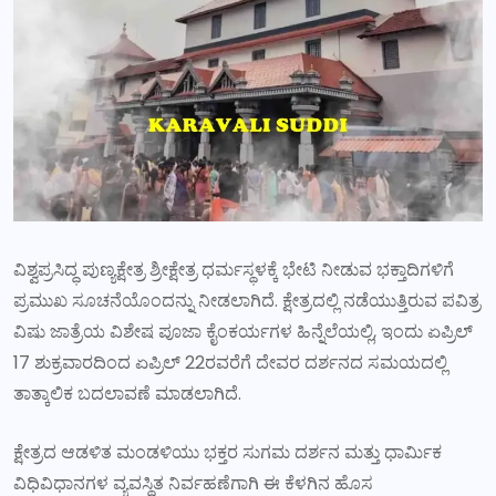
ವಿಶ್ವಪ್ರಸಿದ್ಧ ಪುಣ್ಯಕ್ಷೇತ್ರ ಶ್ರೀಕ್ಷೇತ್ರ ಧರ್ಮಸ್ಥಳಕ್ಕೆ ಭೇಟಿ ನೀಡುವ ಭಕ್ತಾದಿಗಳಿಗೆ
ಪ್ರಮುಖ ಸೂಚನೆಯೊಂದನ್ನು ನೀಡಲಾಗಿದೆ. ಕ್ಷೇತ್ರದಲ್ಲಿ ನಡೆಯುತ್ತಿರುವ ಪವಿತ್ರ
ವಿಷು ಜಾತ್ರೆಯ ವಿಶೇಷ ಪೂಜಾ ಕೈಂಕರ್ಯಗಳ ಹಿನ್ನೆಲೆಯಲ್ಲಿ, ಇಂದು ಏಪ್ರಿಲ್
17 ಶುಕ್ರವಾರದಿಂದ ಏಪ್ರಿಲ್ 22ರವರೆಗೆ ದೇವರ ದರ್ಶನದ ಸಮಯದಲ್ಲಿ
ತಾತ್ಕಾಲಿಕ ಬದಲಾವಣೆ ಮಾಡಲಾಗಿದೆ.
ಕ್ಷೇತ್ರದ ಆಡಳಿತ ಮಂಡಳಿಯು ಭಕ್ತರ ಸುಗಮ ದರ್ಶನ ಮತ್ತು ಧಾರ್ಮಿಕ
ವಿಧಿವಿಧಾನಗಳ ವ್ಯವಸ್ಥಿತ ನಿರ್ವಹಣೆಗಾಗಿ ಈ ಕೆಳಗಿನ ಹೊಸ