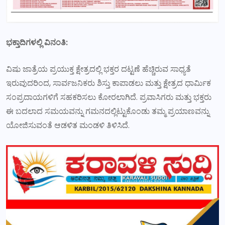
ಭಕ್ತಾದಿಗಳಲ್ಲಿ ವಿನಂತಿ:
ವಿಷು ಜಾತ್ರೆಯ ಪ್ರಯುಕ್ತ ಕ್ಷೇತ್ರದಲ್ಲಿ ಭಕ್ತರ ದಟ್ಟಣೆ ಹೆಚ್ಚಿರುವ ಸಾಧ್ಯತೆ
ಇರುವುದರಿಂದ, ಸಾರ್ವಜನಿಕರು ಶಿಸ್ತು ಕಾಪಾಡಲು ಮತ್ತು ಕ್ಷೇತ್ರದ ಧಾರ್ಮಿಕ
ಸಂಪ್ರದಾಯಗಳಿಗೆ ಸಹಕರಿಸಲು ಕೋರಲಾಗಿದೆ. ಪ್ರವಾಸಿಗರು ಮತ್ತು ಭಕ್ತರು
ಈ ಬದಲಾದ ಸಮಯವನ್ನು ಗಮನದಲ್ಲಿಟ್ಟುಕೊಂಡು ತಮ್ಮ ಪ್ರಯಾಣವನ್ನು
ಯೋಜಿಸುವಂತೆ ಆಡಳಿತ ಮಂಡಳಿ ತಿಳಿಸಿದೆ.