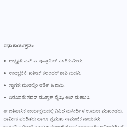
ಸಭಾ ಕಾರ್ಯಕ್ರಮ:
ಅಧ್ಯಕ್ಷತೆ: ಎಸ್. ಎ. ಇಸ್ಮಾಯಿಲ್ ಸೂರಿಕುಮೇರು.
ಉದ್ಘಾಟನೆ: ಖತೀಬ್ ಕಲಂದರ್ ಶಾಫಿ ಮದನಿ.
ಸ್ವಾಗತ: ಮುಅಲ್ಲಿಂ ಆಶಿಕ್ ಹಿಶಾಮಿ.
ನಿರೂಪಣೆ: ಸದರ್ ಮುಶ್ತಾಕ್ ಫೈಝಿ ಅಲ್ ಮಅ್‌ಬರಿ.
ಈ ಐತಿಹಾಸಿಕ ಕಾರ್ಯಕ್ರಮದಲ್ಲಿ ವಿವಿಧ ಮಸೀದಿಗಳ ಉಮರಾ ಮುಖಂಡರು,
ಧಾರ್ಮಿಕ ಪಂಡಿತರು ಹಾಗೂ ಪ್ರಮುಖ ಸಾಮಾಜಿಕ ನಾಯಕರು
ಭಾಗವಹಿಸಲಿದ್ದಾರೆ ಎಂದು ಜಮಾಅತ್ ಪ್ರಧಾನ ಕಾರ್ಯದರ್ಶಿ ಅಮೀರುದ್ದೀನ್