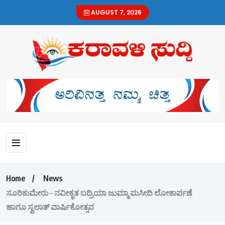
AUGUST 7, 2026
Home
News
ಸೂರಿಕುಮೇರು – ನವೀಕೃತ ಬದ್ರಿಯಾ ಜುಮ್ಮಾ ಮಸೀದಿ ಲೋಕಾರ್ಪಣೆ
ಹಾಗೂ ಸ್ವಲಾತ್ ವಾರ್ಷಿಕೋತ್ಸವ