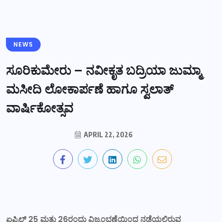
NEWS
ಸೂರಿಕುಮೇರು – ನವೀಕೃತ ಬದ್ರಿಯಾ ಜುಮ್ಮಾ
ಮಸೀದಿ ಲೋಕಾರ್ಪಣೆ ಹಾಗೂ ಸ್ವಲಾತ್
ವಾರ್ಷಿಕೋತ್ಸವ
APRIL 22, 2026
ಏಪ್ರಿಲ್ 25 ಮತ್ತು 26ರಂದು ವಿಜೃಂಭಣೆಯಿಂದ ನಡೆಯಲಿರುವ