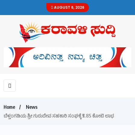
AUGUST 6, 2026
Home
News
ಬೆಳ್ತಂಗಡಿಯ ಶ್ರೀ ಗುರುದೇವ ಸಹಕಾರಿ ಸಂಘಕ್ಕೆ ₹5.85 ಕೋಟಿ ಲಾಭ