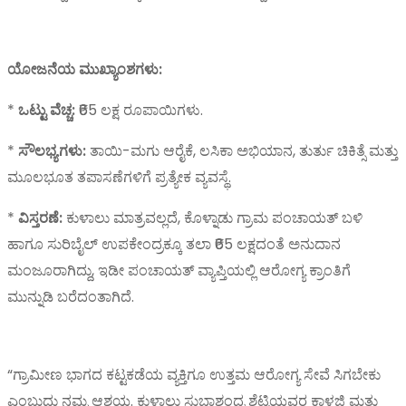
ಯೋಜನೆಯ ಮುಖ್ಯಾಂಶಗಳು:
*
ಒಟ್ಟು ವೆಚ್ಚ:
₹65 ಲಕ್ಷ ರೂಪಾಯಿಗಳು.
*
ಸೌಲಭ್ಯಗಳು:
ತಾಯಿ-ಮಗು ಆರೈಕೆ, ಲಸಿಕಾ ಅಭಿಯಾನ, ತುರ್ತು ಚಿಕಿತ್ಸೆ ಮತ್ತು
ಮೂಲಭೂತ ತಪಾಸಣೆಗಳಿಗೆ ಪ್ರತ್ಯೇಕ ವ್ಯವಸ್ಥೆ.
*
ವಿಸ್ತರಣೆ:
ಕುಳಾಲು ಮಾತ್ರವಲ್ಲದೆ, ಕೊಳ್ನಾಡು ಗ್ರಾಮ ಪಂಚಾಯತ್ ಬಳಿ
ಹಾಗೂ ಸುರಿಬೈಲ್ ಉಪಕೇಂದ್ರಕ್ಕೂ ತಲಾ ₹65 ಲಕ್ಷದಂತೆ ಅನುದಾನ
ಮಂಜೂರಾಗಿದ್ದು, ಇಡೀ ಪಂಚಾಯತ್ ವ್ಯಾಪ್ತಿಯಲ್ಲಿ ಆರೋಗ್ಯ ಕ್ರಾಂತಿಗೆ
ಮುನ್ನುಡಿ ಬರೆದಂತಾಗಿದೆ.
“ಗ್ರಾಮೀಣ ಭಾಗದ ಕಟ್ಟಕಡೆಯ ವ್ಯಕ್ತಿಗೂ ಉತ್ತಮ ಆರೋಗ್ಯ ಸೇವೆ ಸಿಗಬೇಕು
ಎಂಬುದು ನಮ್ಮ ಆಶಯ. ಕುಳಾಲು ಸುಭಾಶ್ಚಂದ್ರ ಶೆಟ್ಟಿಯವರ ಕಾಳಜಿ ಮತ್ತು