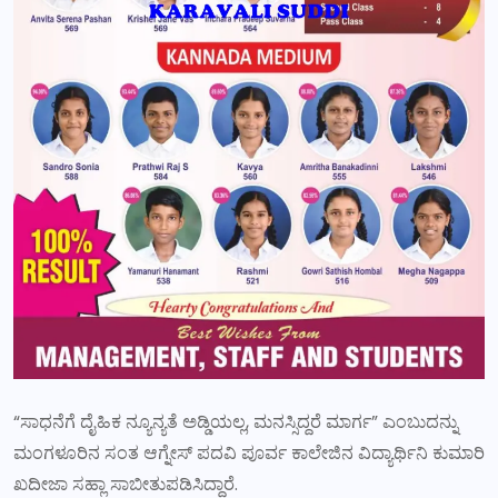
“ಸಾಧನೆಗೆ ದೈಹಿಕ ನ್ಯೂನ್ಯತೆ ಅಡ್ಡಿಯಲ್ಲ, ಮನಸ್ಸಿದ್ದರೆ ಮಾರ್ಗ” ಎಂಬುದನ್ನು
ಮಂಗಳೂರಿನ ಸಂತ ಆಗ್ನೇಸ್ ಪದವಿ ಪೂರ್ವ ಕಾಲೇಜಿನ ವಿದ್ಯಾರ್ಥಿನಿ ಕುಮಾರಿ
ಖದೀಜಾ ಸಹ್ಲಾ ಸಾಬೀತುಪಡಿಸಿದ್ದಾರೆ.