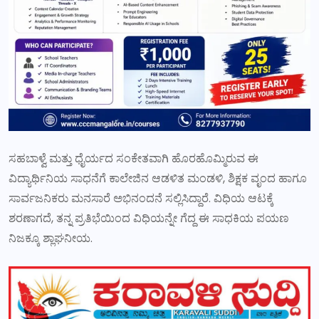
ಸಹಬಾಳ್ವೆ ಮತ್ತು ಧೈರ್ಯದ ಸಂಕೇತವಾಗಿ ಹೊರಹೊಮ್ಮಿರುವ ಈ
ವಿದ್ಯಾರ್ಥಿನಿಯ ಸಾಧನೆಗೆ ಕಾಲೇಜಿನ ಆಡಳಿತ ಮಂಡಳಿ, ಶಿಕ್ಷಕ ವೃಂದ ಹಾಗೂ
ಸಾರ್ವಜನಿಕರು ಮನಸಾರೆ ಅಭಿನಂದನೆ ಸಲ್ಲಿಸಿದ್ದಾರೆ. ವಿಧಿಯ ಆಟಕ್ಕೆ
ಶರಣಾಗದೆ, ತನ್ನ ಪ್ರತಿಭೆಯಿಂದ ವಿಧಿಯನ್ನೇ ಗೆದ್ದ ಈ ಸಾಧಕಿಯ ಪಯಣ
ನಿಜಕ್ಕೂ ಶ್ಲಾಘನೀಯ.