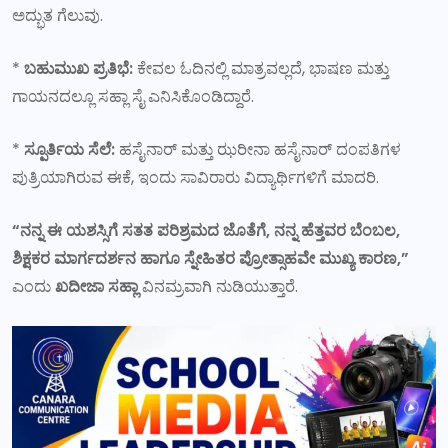
ಅದ್ಭುತ ಗೆಲುವು.
*
ಬಹುಮುಖ ಪ್ರತಿಭೆ:
ಕೇವಲ ಓದಿನಲ್ಲಿ ಮಾತ್ರವಲ್ಲದೆ, ಭಾಷಣ ಮತ್ತು
ಗಾಯನದಲ್ಲೂ ಸಹ್ಲಾ ಸೈ ಎನಿಸಿಕೊಂಡಿದ್ದಾರೆ.
*
ಸ್ಪೂರ್ತಿಯ ಸೆಲೆ:
ಹಸೈನಾರ್ ಮತ್ತು ಝರೀನಾ ಹಸೈನಾರ್ ದಂಪತಿಗಳ
ಪುತ್ರಿಯಾಗಿರುವ ಈಕೆ, ಇಂದು ಸಾವಿರಾರು ವಿದ್ಯಾರ್ಥಿಗಳಿಗೆ ಮಾದರಿ.
“ನನ್ನ ಈ ಯಶಸ್ಸಿಗೆ ಸತತ ಪರಿಶ್ರಮದ ಜೊತೆಗೆ, ನನ್ನ ಹೆತ್ತವರ ಬೆಂಬಲ,
ಶಿಕ್ಷಕರ ಮಾರ್ಗದರ್ಶನ ಹಾಗೂ ಸ್ನೇಹಿತರ ಪ್ರೋತ್ಸಾಹವೇ ಮುಖ್ಯ ಕಾರಣ,”
ಎಂದು
ಖದೀಜಾ ಸಹ್ಲಾ
ವಿನಮ್ರವಾಗಿ ನುಡಿಯುತ್ತಾರೆ.