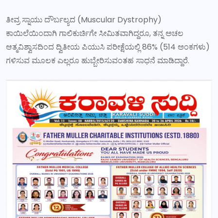
ತೀವ್ರ ಸ್ನಾಯು ದೌರ್ಬಲ್ಯದ (Muscular Dystrophy)
ಕಾಯಿಲೆಯಿಂದಾಗಿ ಗಾಲಿಕುರ್ಚಿಗೇ ಸೀಮಿತವಾಗಿದ್ದರೂ, ತನ್ನ ಅಚಲ
ಆತ್ಮವಿಶ್ವಾಸದಿಂದ ದ್ವಿತೀಯ ಪಿಯುಸಿ ಪರೀಕ್ಷೆಯಲ್ಲಿ 86% (514 ಅಂಕಗಳು)
ಗಳಿಸುವ ಮೂಲಕ ಎಲ್ಲರೂ ಹುಬ್ಬೇರಿಸುವಂತಹ ಸಾಧನೆ ಮಾಡಿದ್ದಾರೆ.