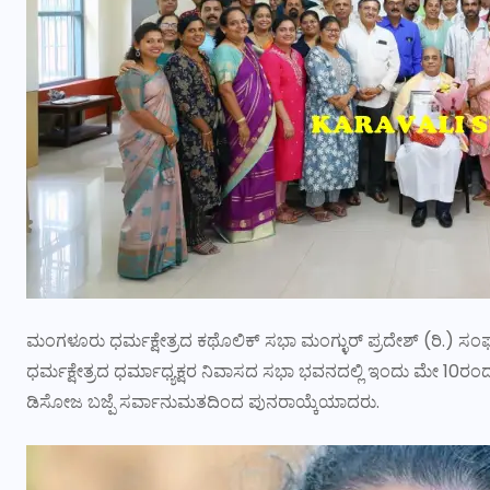
ಮಂಗಳೂರು ಧರ್ಮಕ್ಷೇತ್ರದ ಕಥೊಲಿಕ್ ಸಭಾ ಮಂಗ್ಳುರ್ ಪ್ರದೇಶ್ (ರಿ.
ಧರ್ಮಕ್ಷೇತ್ರದ ಧರ್ಮಾಧ್ಯಕ್ಷರ ನಿವಾಸದ ಸಭಾ ಭವನದಲ್ಲಿ ಇಂದು ಮೇ 10ರ
ಡಿಸೋಜ ಬಜ್ಪೆ ಸರ್ವಾನುಮತದಿಂದ ಪುನರಾಯ್ಕೆಯಾದರು.