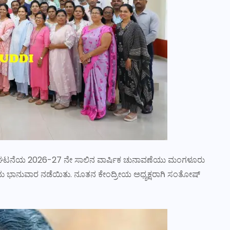
) ಸಂಘಟನೆಯ 2026-27 ನೇ ಸಾಲಿನ ವಾರ್ಷಿಕ ಚುನಾವಣೆಯು ಮಂಗಳೂರು
ಂದು ಭಾನುವಾರ ನಡೆಯಿತು. ನೂತನ ಕೇಂದ್ರೀಯ ಅಧ್ಯಕ್ಷರಾಗಿ ಸಂತೋಷ್