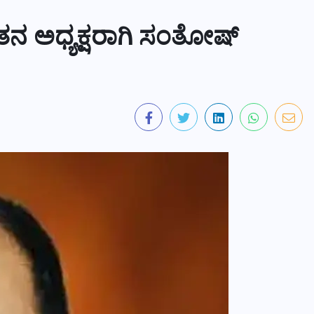
ನ ಅಧ್ಯಕ್ಷರಾಗಿ ಸಂತೋಷ್