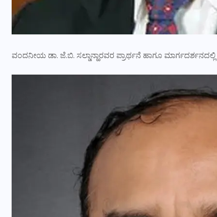
ವಂದನೀಯ ಡಾ. ಜೆ.ಬಿ. ಸಲ್ಡಾನ್ಹಾರವರ ಪ್ರಾರ್ಥನೆ ಹಾಗೂ ಮಾರ್ಗದರ್ಶನದಲ್ಲ