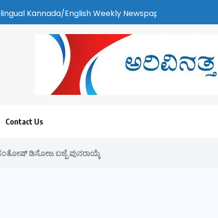
h Weekly Newspaper | ಕರಾವಳಿ ಸುದ್ದಿ - ಅರವಿನತ್ತ ನಮ್ಮ ಚಿತ್ತ
Contact Us
ಸಂತೋಷ್ ಡಿಸೋಜ ಬಜ್ಪೆ ಪುನರಾಯ್ಕೆ