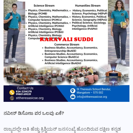
ನವೀನ್ ಡಿಸೋಜ ಪರ ಒಲವು ಏಕೆ?
ರಾಜ್ಯದಲ್ಲೇ ಅತಿ ಹೆಚ್ಚು ಕ್ರಿಶ್ಚಿಯನ್ ಜನಸಂಖ್ಯೆ ಹೊಂದಿರುವ ದಕ್ಷಿಣ ಕನ್ನಡ