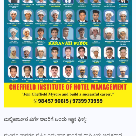
ಮಲ್ಲಿಕಾರ್ಜುನ ಖರ್ಗೆ ಅವರಿಗೆ ಒಂದು ಸ್ಥಾನ ಫಿಕ್ಸ್:
ಮೂರೂ ಸ್ಥಾನಗಳ ಪೈಕಿ ಒಂದು ಸ್ಥಾನ ಕಾಂಗ್ರೆಸ್ ರಾಷ್ಟ್ರೀಯ ಅಧ್ಯಕ್ಷರಾದ