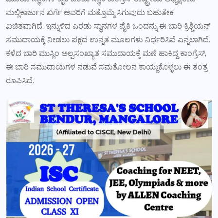
ಮಲ್ಲಿಕಾರ್ಜುನ ಖರ್ಗೆ ಅವರಿಗೆ ಮತ್ತೊಮ್ಮೆ ಸಿಗುವುದು ಬಹುತೇಕ
ಖಚಿತವಾಗಿದೆ. ಇನ್ನುಳಿದ ಎರಡು ಸ್ಥಾನಗಳ ಪೈಕಿ ಒಂದನ್ನು ಈ ಬಾರಿ ಕ್ರಿಶ್ಚಿಯನ್
ಸಮುದಾಯಕ್ಕೆ ನೀಡಲು ಪಕ್ಷದ ಉನ್ನತ ಮೂಲಗಳು ನಿರ್ಧರಿಸಿವೆ ಎನ್ನಲಾಗಿದೆ.
ಕಳೆದ ಬಾರಿ ಮುಸ್ಲಿಂ ಅಲ್ಪಸಂಖ್ಯಾತ ಸಮುದಾಯಕ್ಕೆ ಮಣೆ ಹಾಕಿದ್ದ ಕಾಂಗ್ರೆಸ್,
ಈ ಬಾರಿ ಸಮುದಾಯಗಳ ನಡುವೆ ಸಮತೋಲನ ಕಾಯ್ದುಕೊಳ್ಳಲು ಈ ತಂತ್ರ
ರೂಪಿಸಿದೆ.