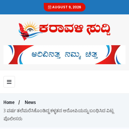
AUGUST 9, 2026
Home
News
3 ವರ್ಷ ತಲೆಮರೆಸಿಕೊಂಡಿದ್ದ ಕಳ್ಳತನ ಆರೋಪಿಯನ್ನು ಬಂಧಿಸಿದ ವಿಟ್ಲ
ಪೊಲೀಸರು