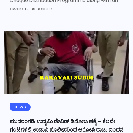
Cheque Distribution Programme along with an
awareness session
NEWS
ಮುದರಂಗಡಿ ಉದ್ಯಮಿ ಡೇವಿಡ್ ಡಿಸೋಜ ಹತ್ಯೆ – ಕೆಲವೇ
ಗಂಟೆಗಳಲ್ಲಿ ಉಡುಪಿ ಪೊಲೀಸರಿಂದ ಆರೋಪಿ ರಾಜು ಬಂಧನ