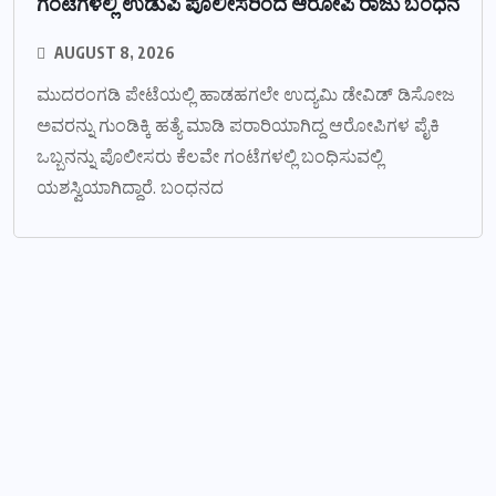
ಗಂಟೆಗಳಲ್ಲಿ ಉಡುಪಿ ಪೊಲೀಸರಿಂದ ಆರೋಪಿ ರಾಜು ಬಂಧನ
AUGUST 8, 2026
ಮುದರಂಗಡಿ ಪೇಟೆಯಲ್ಲಿ ಹಾಡಹಗಲೇ ಉದ್ಯಮಿ ಡೇವಿಡ್ ಡಿಸೋಜ
ಅವರನ್ನು ಗುಂಡಿಕ್ಕಿ ಹತ್ಯೆ ಮಾಡಿ ಪರಾರಿಯಾಗಿದ್ದ ಆರೋಪಿಗಳ ಪೈಕಿ
ಒಬ್ಬನನ್ನು ಪೊಲೀಸರು ಕೆಲವೇ ಗಂಟೆಗಳಲ್ಲಿ ಬಂಧಿಸುವಲ್ಲಿ
ಯಶಸ್ವಿಯಾಗಿದ್ದಾರೆ. ಬಂಧನದ