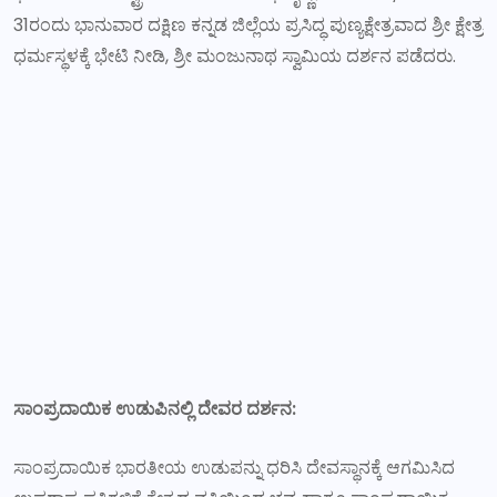
31ರಂದು ಭಾನುವಾರ ದಕ್ಷಿಣ ಕನ್ನಡ ಜಿಲ್ಲೆಯ ಪ್ರಸಿದ್ಧ ಪುಣ್ಯಕ್ಷೇತ್ರವಾದ ಶ್ರೀ ಕ್ಷೇತ್ರ
ಧರ್ಮಸ್ಥಳಕ್ಕೆ ಭೇಟಿ ನೀಡಿ, ಶ್ರೀ ಮಂಜುನಾಥ ಸ್ವಾಮಿಯ ದರ್ಶನ ಪಡೆದರು.
ಸಾಂಪ್ರದಾಯಿಕ ಉಡುಪಿನಲ್ಲಿ ದೇವರ ದರ್ಶನ:
ಸಾಂಪ್ರದಾಯಿಕ ಭಾರತೀಯ ಉಡುಪನ್ನು ಧರಿಸಿ ದೇವಸ್ಥಾನಕ್ಕೆ ಆಗಮಿಸಿದ