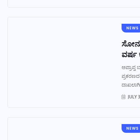
NEWS
ಸೋನು 
ವರ್ಷ ಕ
ಅಪ್ರಾಪ್ತ
ಪ್ರಕರಣದ
ದಾಖಲಾಗಿದ
JULY 3
NEWS