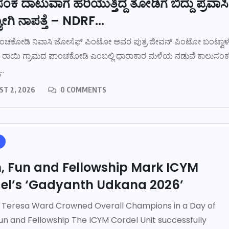
ಂಕ ದಾಟುವಾಗ ಹರಿಯುತ್ತಿದ್ದ ತೋಡಿಗೆ ಬಿದ್ದು ಪ್ರವಾಸಿ
ಗಿ ನಾಪತ್ತೆ – NDRF...
ಂಚಕೋಡಿ ನಿವಾಸಿ ಜೋಸೆಫ್ ಪಿಂಟೋ ಅವರ ಪುತ್ರ ಜೀವನ್ ಪಿಂಟೋ ಬಂಟ್ವಾ
 ರಾಯಿ ಗ್ರಾಮದ ಪಾಂಚಕೋಡಿ ಎಂಬಲ್ಲಿ ಧಾರಾಕಾರ ಮಳೆಯ ನಡುವೆ ಕಾಲುಸಂಕ
..
T 2, 2026
0 COMMENTS
h, Fun and Fellowship Mark ICYM
el’s ‘Gadyanth Udkana 2026’
 Teresa Ward Crowned Overall Champions in a Day of
Fun and Fellowship The ICYM Cordel Unit successfully