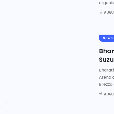
organise
AUGUS
NEWS
Bhar
Suzu
Bharath
Arena d
Brezza a
AUGUS