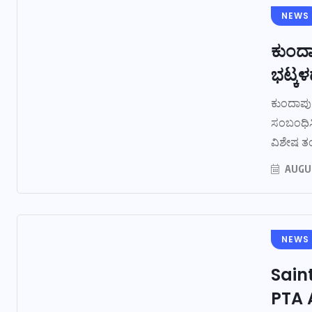
NEWS
ಕುಂದ
ಭಟ್ಕಳ
ಕುಂದಾಪುರ
ಸಂಬಂಧಿಸ
ವಿಶೇಷ ತಂ
AUGUS
NEWS
Sain
PTA 