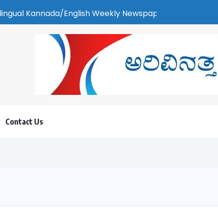
ada/English Weekly Newspaper | ಕರಾವಳಿ ಸುದ್ದಿ - ಅರವಿನತ್ತ ನಮ್ಮ ಚ
Contact Us