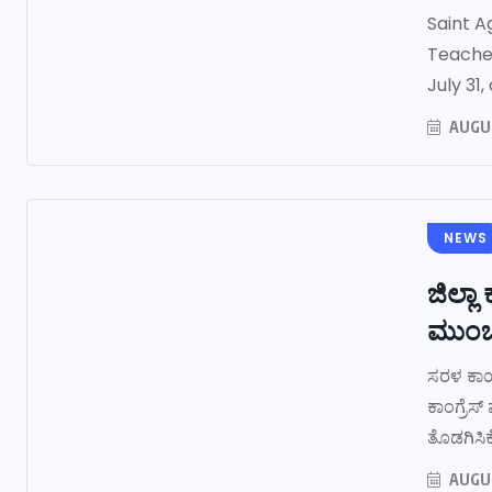
Saint A
Teacher
July 31,
AUGUS
NEWS
ಜಿಲ್ಲಾ
ಮುಂಚ
ಸರಳ ಕಾರ
ಕಾಂಗ್ರೆ
ತೊಡಗಿಸಿಕ
AUGUS