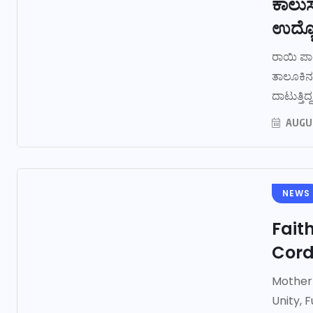
ಕಾಲುಸ
ಉದ್ಯೋ
ರಾಯಿ ಪಾ
ತಾಲೂಕಿನ
ದಾಟುತ್ತಿದ್ದ.
AUGUS
NEWS
Fait
Cord
Mother
Unity, 