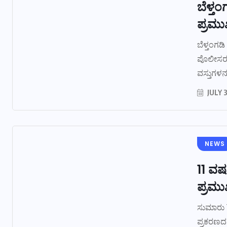
ಬೆಳ್ತ
ಪ್ರಮ
ಬೆಳ್ತಂಗಡಿ
ಪೊಲೀಸರು
ವಸ್ತುಗಳನ್ನ
JULY 3
NEWS
11 ವರ
ಪ್ರಮು
ಸುಮಾರು 1
ಪ್ರಕರಣದ